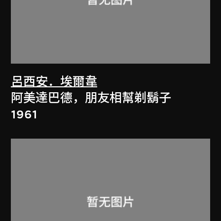
呂西安．埃爾韋
阿美達巴德，朋友相幫剃鬍子
1961