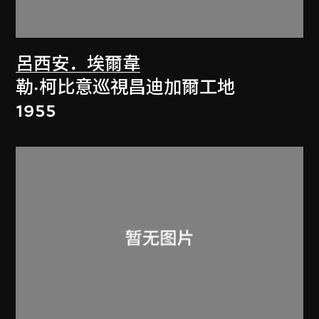
呂西安．埃爾韋
勒·柯比意巡視昌迪加爾工地
1955