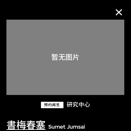
M+藏品
进一步筛选
搜索
关于M+藏品
研究中心
预约阅览
探索世界顶级的二十及二十一世纪视觉
文化藏品。
書梅春塞
Sumet Jumsai