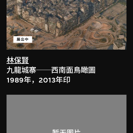
展出中
林保賢
九龍城寨──西南面鳥瞰圖
1989年，2013年印