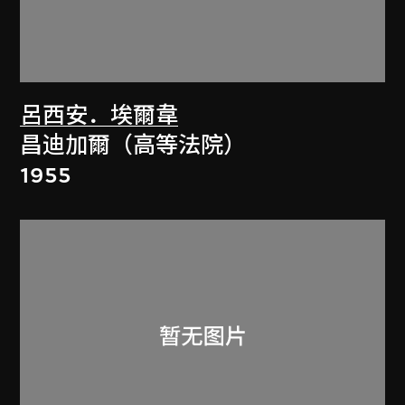
呂西安．埃爾韋
昌迪加爾（高等法院）
1955