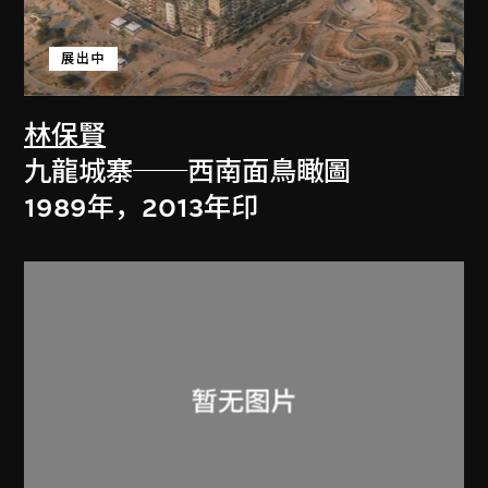
展出中
林保賢
九龍城寨──西南面鳥瞰圖
1989年，2013年印