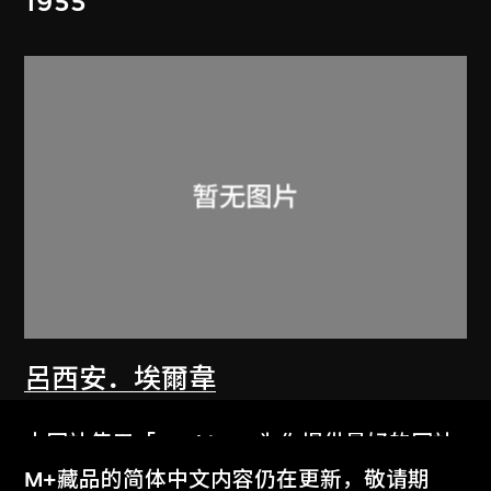
1955
呂西安．埃爾韋
阿美達巴德紡織工會大樓
本网站使用「Cookies」为你提供最好的网站
1955
体验。
M+藏品的简体中文内容仍在更新，敬请期