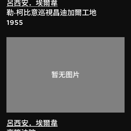
呂西安．埃爾韋
勒·柯比意巡視昌迪加爾工地
1955
呂西安．埃爾韋