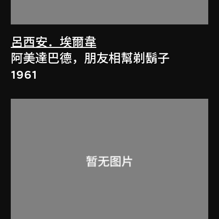
呂西安．埃爾韋
阿美達巴德，朋友相幫剃鬍子
1961