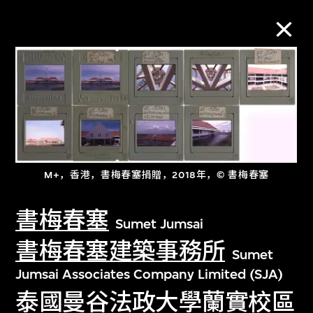
M+藏品
进一步筛选
搜索
M+，香港，書梅春塞捐贈，2018年，© 書梅春塞
書梅春塞
关于M+藏品
Sumet Jumsai
書梅春塞建築事務所
Sumet
探索世界顶级的二十及二十一世纪视觉
Jumsai Associates Company Limited (SJA)
文化藏品。
泰國曼谷法政大學蘭實校區