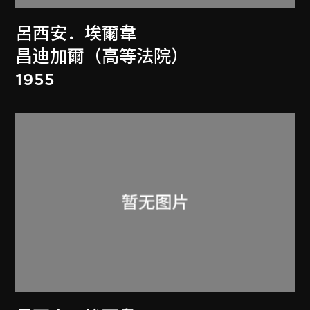
呂西安．埃爾韋
昌迪加爾（高等法院）
1955