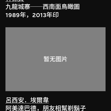
九龍城寨──西南面鳥瞰圖
1989年，2013年印
呂西安．埃爾韋
阿美達巴德，朋友相幫剃鬍子