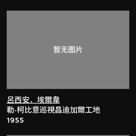
呂西安．埃爾韋
勒·柯比意巡視昌迪加爾工地
1955