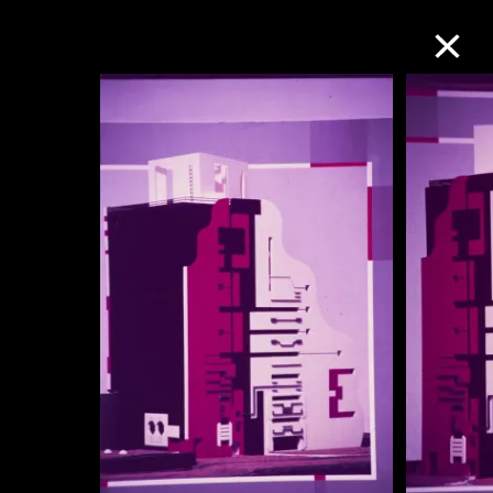
M+藏品
进一步筛选
搜索
关于M+藏品
探索世界顶级的二十及二十一世纪视觉
文化藏品。