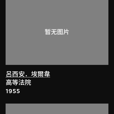
呂西安．埃爾韋
高等法院
1955