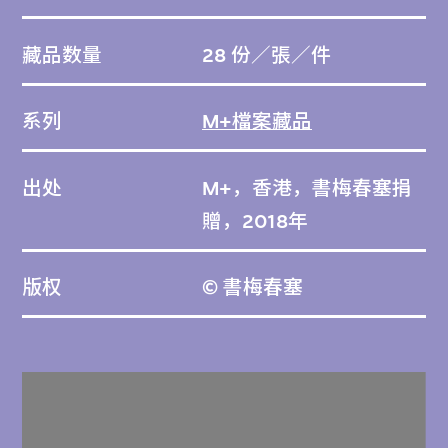
藏品数量
28 份／張／件
系列
M+檔案藏品
出处
M+，香港，書梅春塞捐
贈，2018年
版权
© 書梅春塞