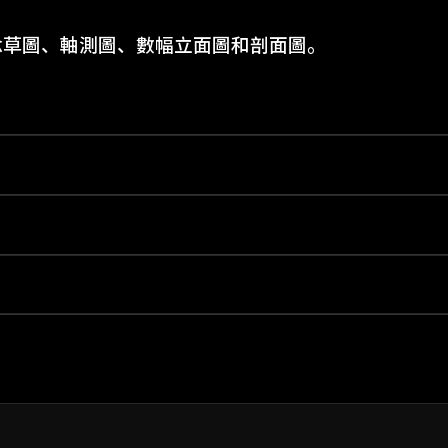
念草圖、軸測圖、數幅立面圖和剖面圖。