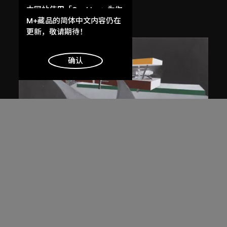
競賽）
本网站使用「Cookies」为你
1983/2012
提供最好的网站体验。
M+藏品的简体中文内容仍在
了解更多
更新，敬请期待！
明白
确认
展出中
扎哈．哈迪德
斜坡入口／坡度入口，夜景，山頂項
目，香港（1983年競賽）
1983/2012