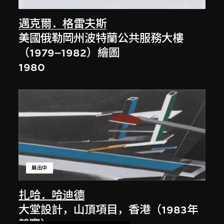
邁克爾．格雷夫斯
美國俄勒岡州波特蘭公共服務大樓
（1979–1982）繪圖
1980
展出中
扎哈．哈迪德
大堂設計，山頂項目，香港（1983年