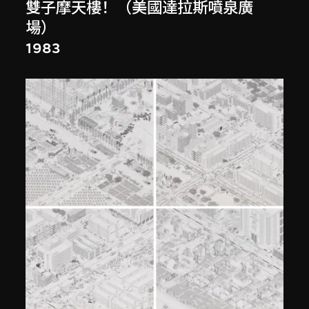
雙子摩天樓！（美國達拉斯噴泉廣
場）
1983