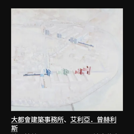
大都會建築事務所
、
艾利亞．曾赫利
斯