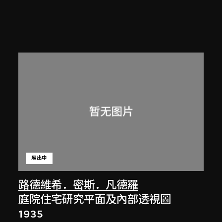
展出中
路德維希．密斯．凡德羅
庭院住宅研究平面及內部透視圖
1935