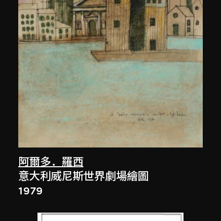
阿爾多．羅西
意大利威尼斯世界劇場繪圖
1979