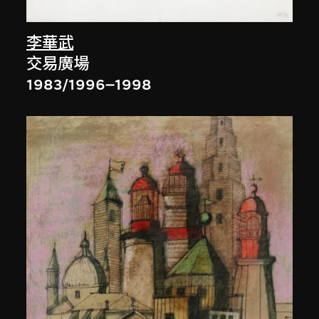
李華武
交易廣場
1983/1996–1998