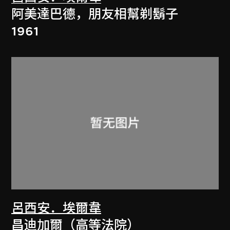
阿美達巴德，朋友相幫剃鬍子
1961
呂西安．埃爾韋
昌迪加爾（高等法院）