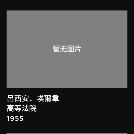
呂西安．埃爾韋
高等法院
1955