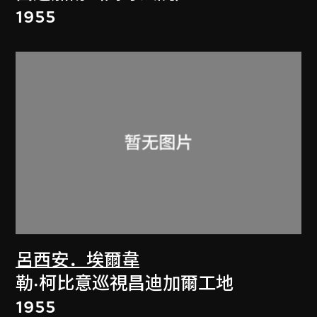
1955
呂西安．埃爾韋
勒·柯比意巡視昌迪加爾工地
1955