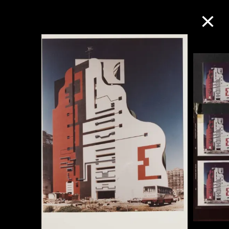
M+藏品
进一步筛选
搜索
关于M+藏品
探索世界顶级的二十及二十一世纪视觉
文化藏品。