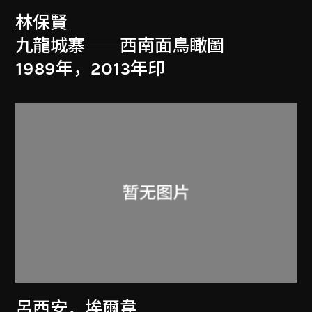
林保賢
九龍城寨──西南面鳥瞰圖
1989年，2013年印
呂西安．埃爾韋