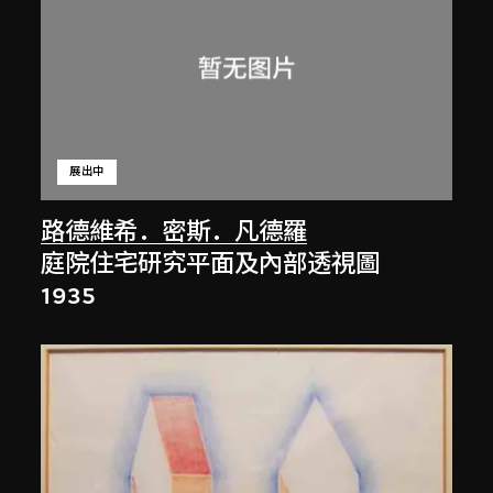
展出中
路德維希．密斯．凡德羅
庭院住宅研究平面及內部透視圖
1935