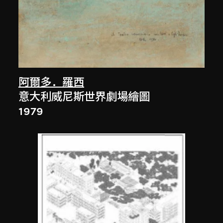
阿爾多．羅西
意大利威尼斯世界劇場繪圖
1979