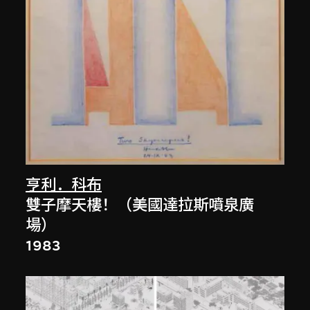
亨利．科布
雙子摩天樓！（美國達拉斯噴泉廣
場）
1983