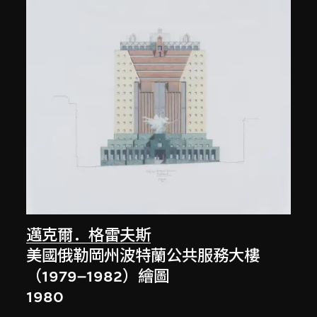
邁克爾．格雷夫斯
美國俄勒岡州波特蘭公共服務大樓
（1979–1982）繪圖
1980