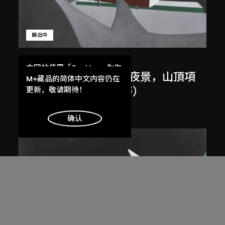
展出中
扎哈．哈迪德
本网站使用「Cookies」为你
斜坡入口／坡度入口，夜景，山頂項
提供最好的网站体验。
M+藏品的简体中文内容仍在
目，香港（1983年競賽）
了解更多
更新，敬请期待！
1983/2012
明白
确认