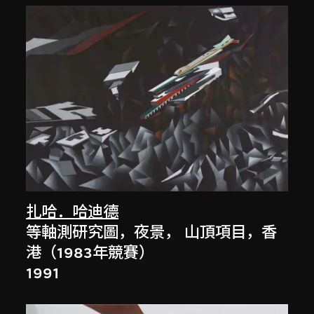
扎哈．哈迪德
等軸測研究圖，夜景， 山頂項目，香
港（1983年競賽）
1991