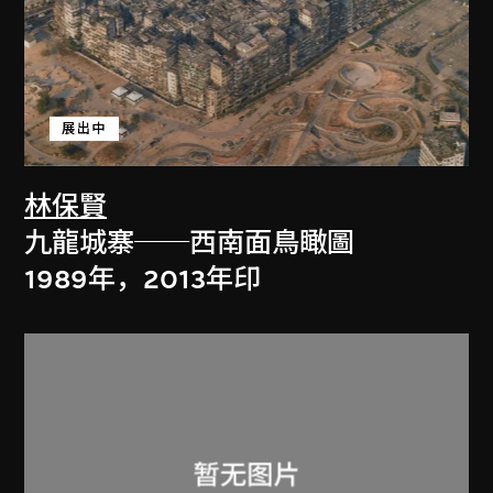
展出中
林保賢
九龍城寨──西南面鳥瞰圖
1989年，2013年印