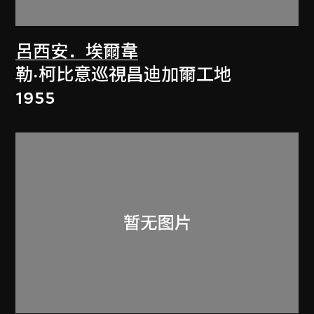
呂西安．埃爾韋
勒·柯比意巡視昌迪加爾工地
1955