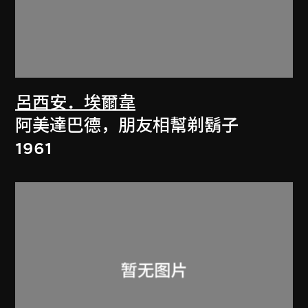
呂西安．埃爾韋
阿美達巴德，朋友相幫剃鬍子
1961