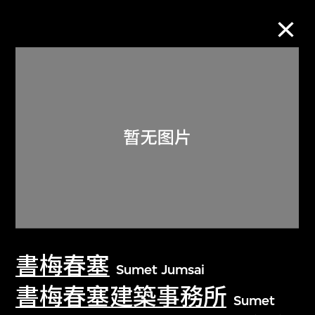
M+藏品
进一步筛选
搜索
关于M+藏品
書梅春塞
探索世界顶级的二十及二十一世纪视觉
Sumet Jumsai
文化藏品。
書梅春塞建築事務所
Sumet