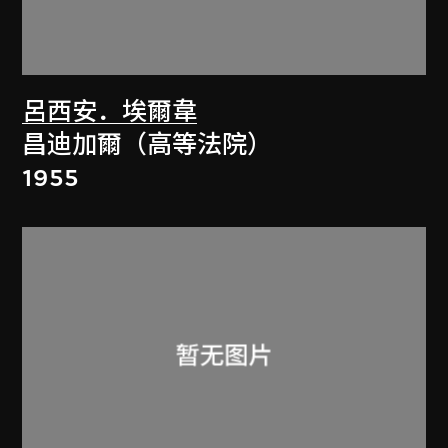
呂西安．埃爾韋
昌迪加爾（高等法院）
1955