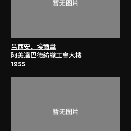
呂西安．埃爾韋
阿美達巴德紡織工會大樓
1955