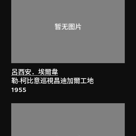
呂西安．埃爾韋
勒·柯比意巡視昌迪加爾工地
1955