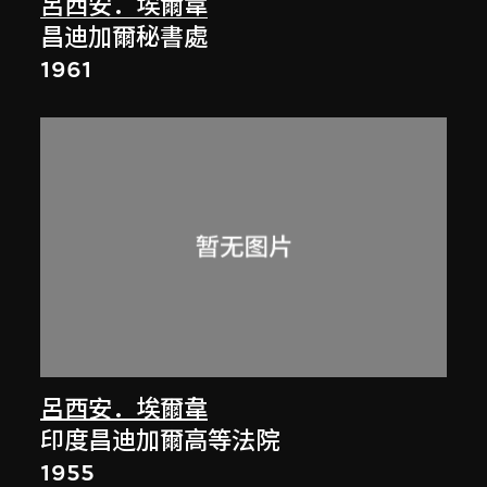
呂西安．埃爾韋
昌迪加爾秘書處
1961
呂西安．埃爾韋
印度昌迪加爾高等法院
1955