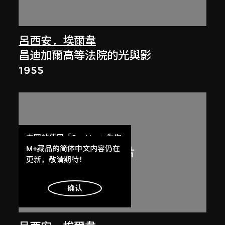
呂西安．埃爾韋
昌迪加爾高等法院的光與影
1955
本网站使用「Cookies」为你
提供最好的网站体验。
M+藏品的简体中文内容仍在
了解更多
更新，敬请期待！
明白
确认
展出中