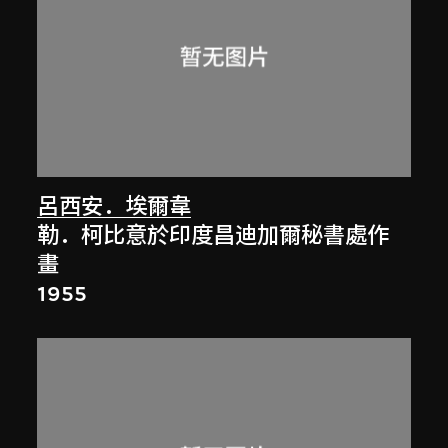
呂西安．埃爾韋
勒．柯比意於印度昌迪加爾秘書處作
畫
1955