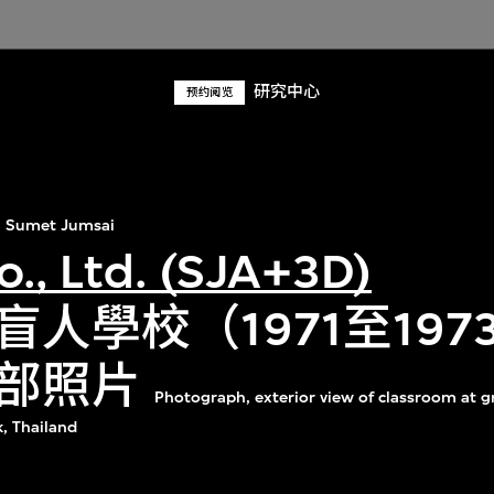
研究中心
预约阅览
Sumet Jumsai
o., Ltd. (SJA+3D)
人學校（1971至197
部照片
Photograph, exterior view of classroom at gr
, Thailand