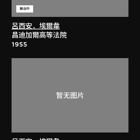
展出中
呂西安．埃爾韋
昌迪加爾高等法院
1955