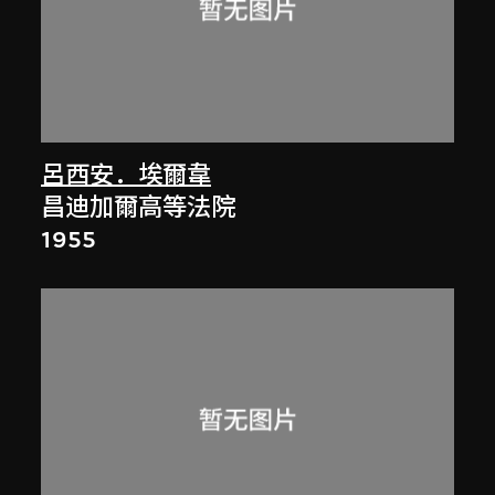
呂西安．埃爾韋
昌迪加爾高等法院
1955