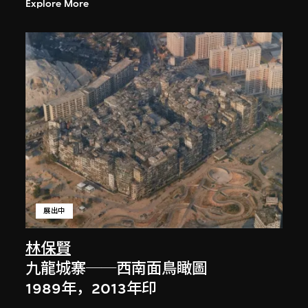
Explore More
展出中
林保賢
九龍城寨──西南面鳥瞰圖
1989年，2013年印