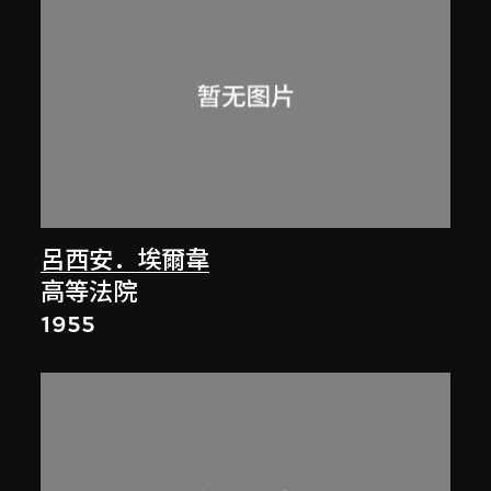
呂西安．埃爾韋
高等法院
1955