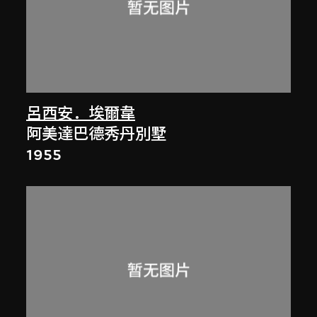
呂西安．埃爾韋
阿美達巴德秀丹別墅
1955