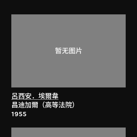
呂西安．埃爾韋
昌迪加爾（高等法院）
1955