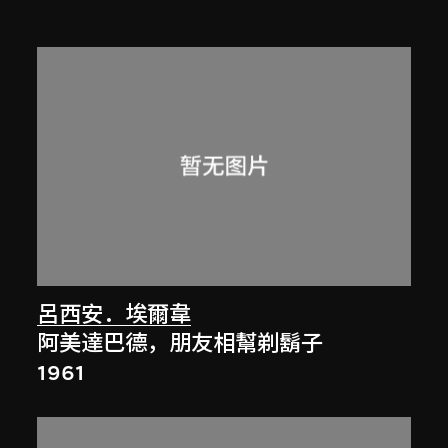
呂西安．埃爾韋
阿美達巴德，朋友相幫剃鬍子
1961