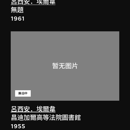
呂西安．埃爾韋
無題
1961
展出中
呂西安．埃爾韋
昌迪加爾高等法院圖書館
1955