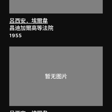
呂西安．埃爾韋
昌迪加爾高等法院
1955