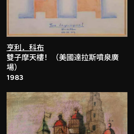
亨利．科布
雙子摩天樓！（美國達拉斯噴泉廣
場）
1983