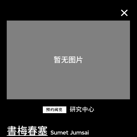
M+藏品
进一步筛选
搜索
关于M+藏品
研究中心
预约阅览
探索世界顶级的二十及二十一世纪视觉
文化藏品。
書梅春塞
Sumet Jumsai