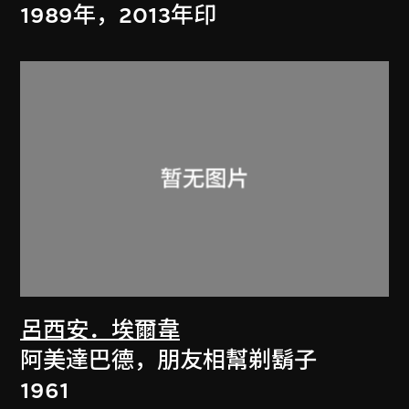
1989年，2013年印
呂西安．埃爾韋
阿美達巴德，朋友相幫剃鬍子
1961