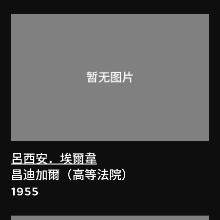
呂西安．埃爾韋
昌迪加爾（高等法院）
1955