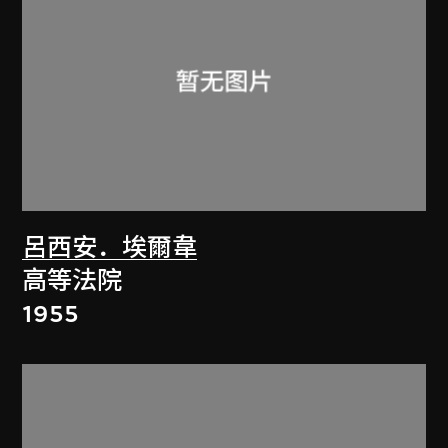
呂西安．埃爾韋
高等法院
1955