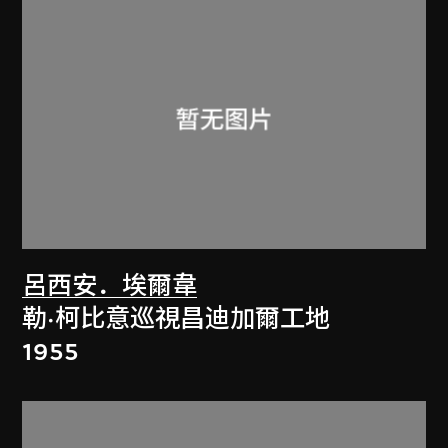
呂西安．埃爾韋
勒·柯比意巡視昌迪加爾工地
1955