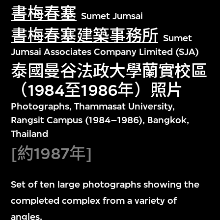
書梅春塞
Sumet Jumsai
書梅春塞建築事務所
Sumet
Jumsai Associates Company Limited (SJA)
泰國曼谷法政大學蘭實校區
（1984至1986年）照片
Photographs, Thammasat University,
Rangsit Campus (1984–1986), Bangkok,
Thailand
[約1987年]
Set of ten large photographs showing the
completed complex from a variety of
angles.