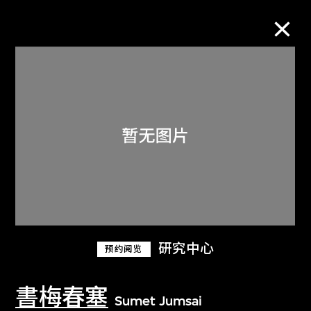
M+藏品
进一步筛选
搜索
关于M+藏品
研究中心
预约阅览
探索世界顶级的二十及二十一世纪视觉
文化藏品。
書梅春塞
Sumet Jumsai