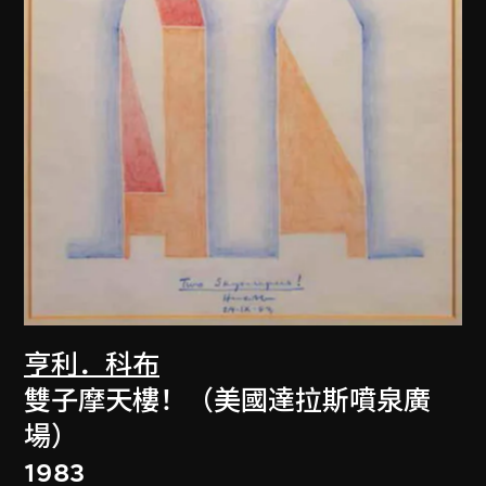
亨利．科布
雙子摩天樓！（美國達拉斯噴泉廣
場）
1983