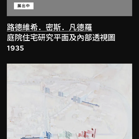
展出中
路德維希．密斯．凡德羅
庭院住宅研究平面及內部透視圖
1935