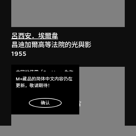
呂西安．埃爾韋
昌迪加爾高等法院的光與影
1955
本网站使用「Cookies」为你
提供最好的网站体验。
M+藏品的简体中文内容仍在
了解更多
更新，敬请期待！
明白
确认
展出中