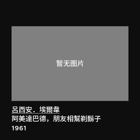
呂西安．埃爾韋
阿美達巴德，朋友相幫剃鬍子
1961