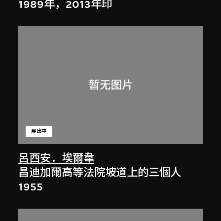
1989年，2013年印
展出中
呂西安．埃爾韋
昌迪加爾高等法院坡道上的三個人
1955