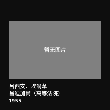
呂西安．埃爾韋
昌迪加爾（高等法院）
1955