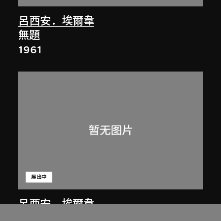
呂西安．埃爾韋
無題
1961
展出中
呂西安．埃爾韋
昌迪加爾高等法院圖書館