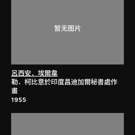
呂西安．埃爾韋
勒．柯比意於印度昌迪加爾秘書處作
畫
1955