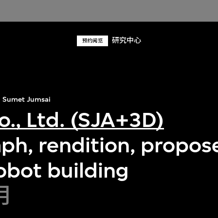
研究中心
预约阅览
Sumet Jumsai
o., Ltd. (SJA+3D)
ph, rendition, propos
obot building
月