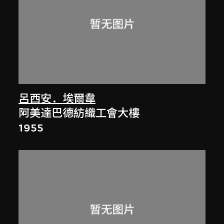
呂西安．埃爾韋
阿美達巴德紡織工會大樓
1955