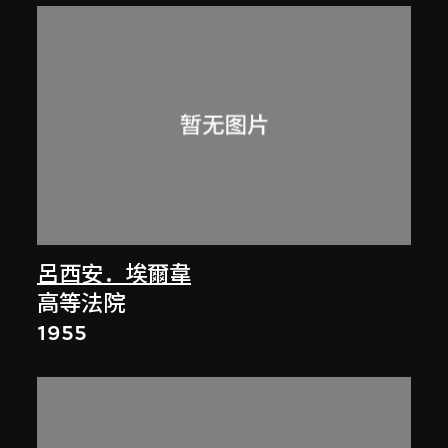
呂西安．埃爾韋
高等法院
1955