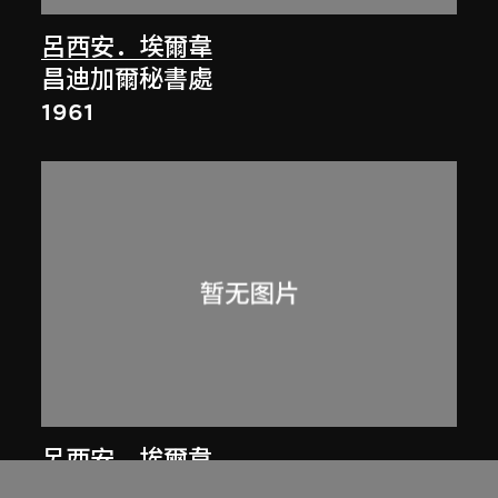
呂西安．埃爾韋
昌迪加爾秘書處
1961
呂西安．埃爾韋
印度昌迪加爾高等法院