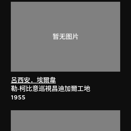
呂西安．埃爾韋
勒·柯比意巡視昌迪加爾工地
1955