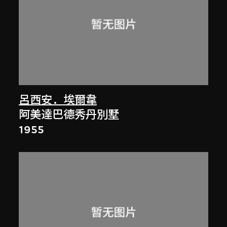
呂西安．埃爾韋
阿美達巴德秀丹別墅
1955