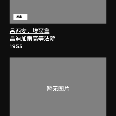
展出中
呂西安．埃爾韋
昌迪加爾高等法院
1955