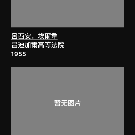
呂西安．埃爾韋
昌迪加爾高等法院
1955