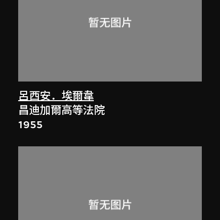
呂西安．埃爾韋
昌迪加爾高等法院
1955