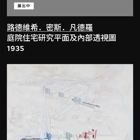
展出中
路德維希．密斯．凡德羅
庭院住宅研究平面及內部透視圖
1935