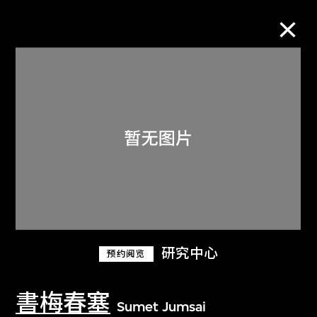
M+藏品
进一步筛选
搜索
关于M+藏品
研究中心
预约阅览
探索世界顶级的二十及二十一世纪视觉
文化藏品。
書梅春塞
Sumet Jumsai