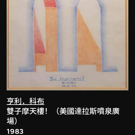
亨利．科布
雙子摩天樓！（美國達拉斯噴泉廣
場）
1983