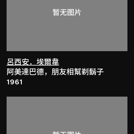
呂西安．埃爾韋
阿美達巴德，朋友相幫剃鬍子
1961