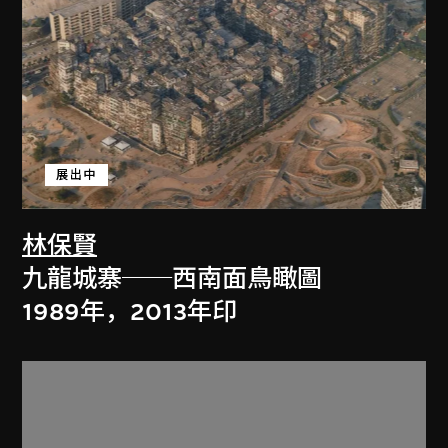
展出中
林保賢
九龍城寨──西南面鳥瞰圖
1989年，2013年印