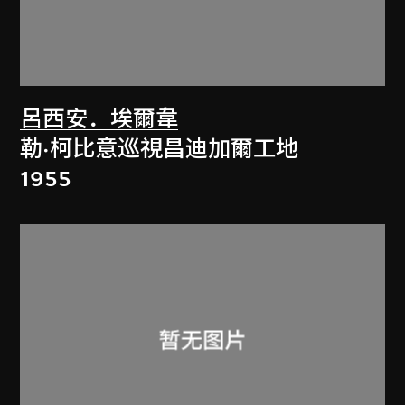
呂西安．埃爾韋
勒·柯比意巡視昌迪加爾工地
1955