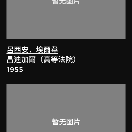
呂西安．埃爾韋
昌迪加爾（高等法院）
1955