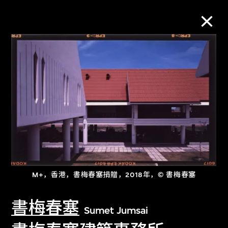
M+藏品
进一步筛选
搜索
关于M+藏品
M+，香港，書梅春塞捐贈，2018年，© 書梅春塞
探索世界顶级的二十及二十一世纪视觉
書梅春塞
文化藏品。
Sumet Jumsai