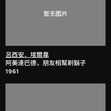
呂西安．埃爾韋
阿美達巴德，朋友相幫剃鬍子
1961