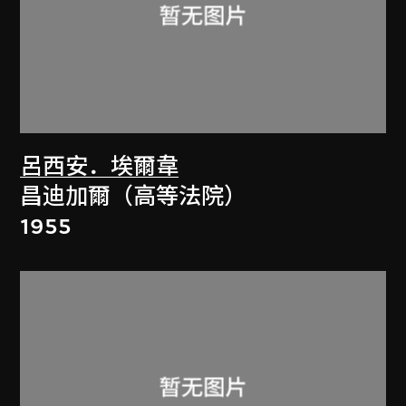
呂西安．埃爾韋
昌迪加爾（高等法院）
1955