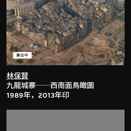
展出中
林保賢
九龍城寨──西南面鳥瞰圖
1989年，2013年印