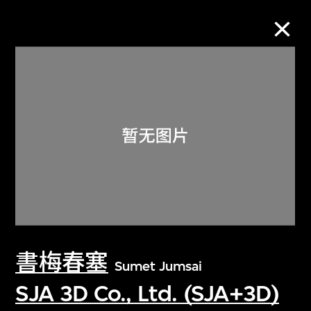
M+藏品
进一步筛选
搜索
关于M+藏品
書梅春塞
探索世界顶级的二十及二十一世纪视觉
Sumet Jumsai
文化藏品。
SJA 3D Co., Ltd. (SJA+3D)