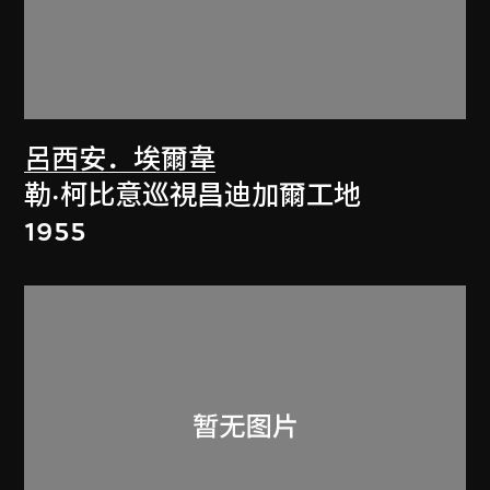
呂西安．埃爾韋
勒·柯比意巡視昌迪加爾工地
1955