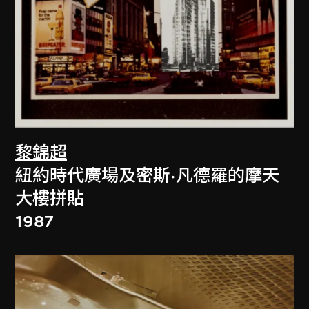
黎錦超
紐約時代廣場及密斯·凡德羅的摩天
大樓拼貼
1987