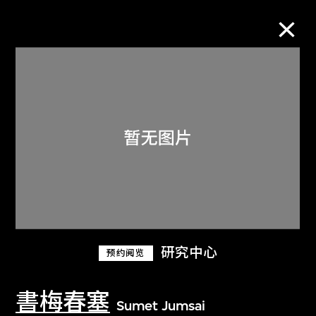
M+藏品
进一步筛选
搜索
关于M+藏品
研究中心
预约阅览
探索世界顶级的二十及二十一世纪视觉
文化藏品。
書梅春塞
Sumet Jumsai