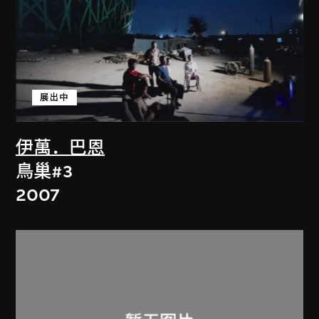
展出中
伊萬．巴恩
鳥巢#3
2007