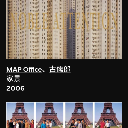
MAP Office
、
古儒郎
家景
2006