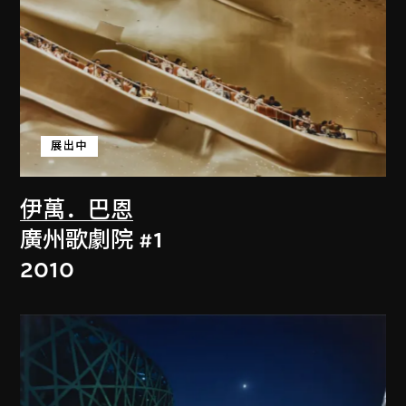
展出中
伊萬．巴恩
廣州歌劇院 #1
2010