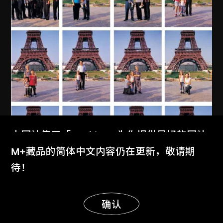
本网站使用「Cookies」为你提供最好的网站
体验。
M+藏品的简体中文内容仍在更新，敬请期
了解更多
待！
显示更多
MAP Office
、
古儒郎
明白
确认
我的中國家庭