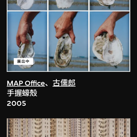
展出中
MAP Office
、
古儒郎
手握蠔殼
2005