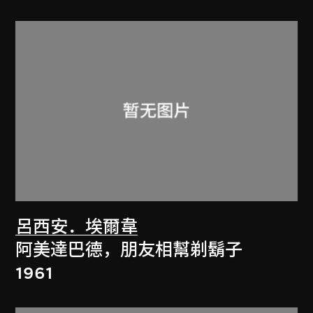
呂西安．埃爾韋
阿美達巴德，朋友相幫剃鬍子
1961