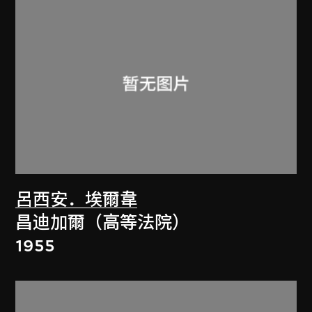
呂西安．埃爾韋
昌迪加爾（高等法院）
1955