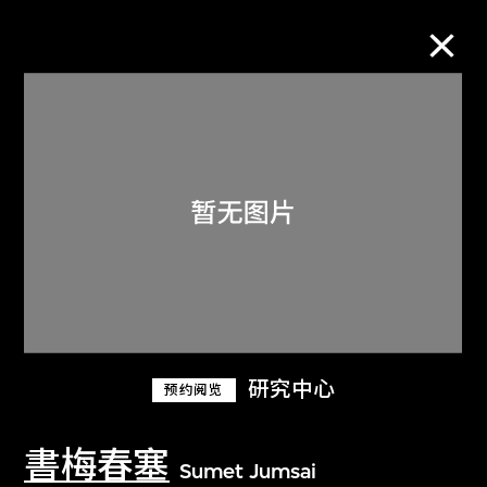
M+藏品
进一步筛选
搜索
关于M+藏品
研究中心
预约阅览
探索世界顶级的二十及二十一世纪视觉
文化藏品。
書梅春塞
Sumet Jumsai