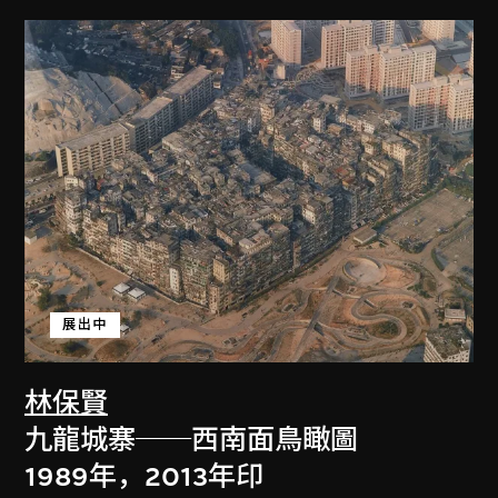
展出中
林保賢
九龍城寨──西南面鳥瞰圖
1989年，2013年印