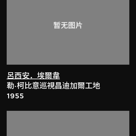
呂西安．埃爾韋
勒·柯比意巡視昌迪加爾工地
1955