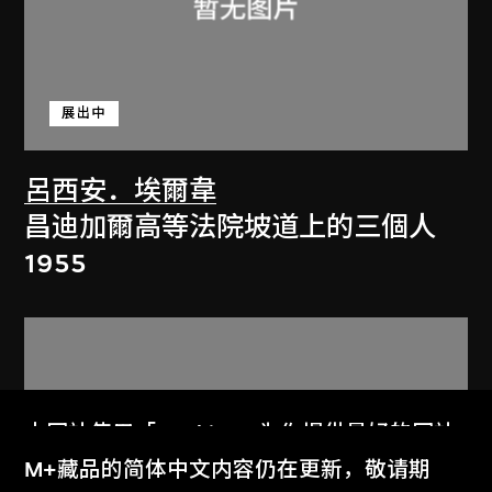
展出中
呂西安．埃爾韋
昌迪加爾高等法院坡道上的三個人
1955
本网站使用「Cookies」为你提供最好的网站
体验。
M+藏品的简体中文内容仍在更新，敬请期