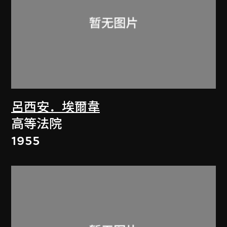
呂西安．埃爾韋
高等法院
1955