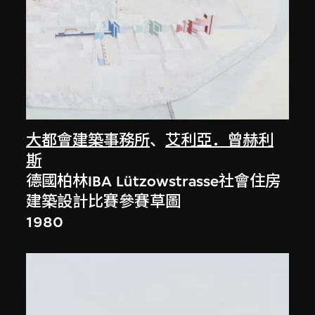
大都會建築事務所
、
艾利亞．曾赫利
斯
德國柏林IBA Lützowstrasse社會住房
建築設計比賽參賽草圖
1980