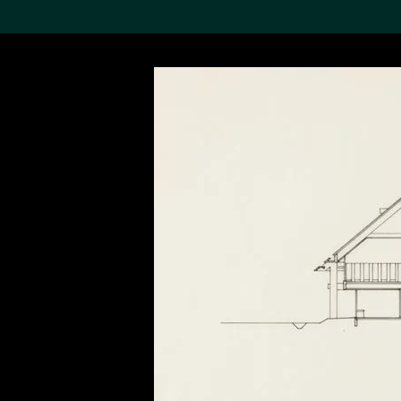
搜索M+藏品
Sea
19,052个结果
进一步筛选
关于M+藏品
探索世界顶级的二十及二十
一世纪视觉文化藏品。