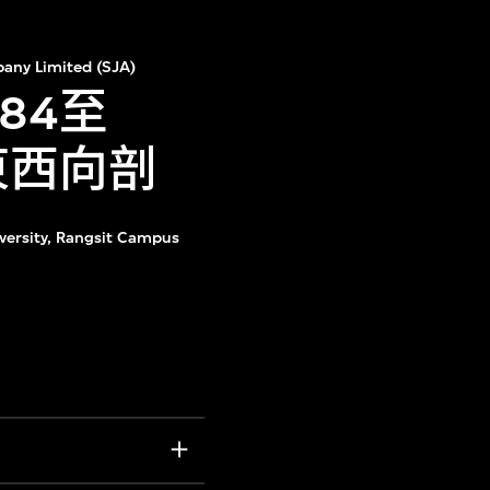
any Limited (SJA)
84至
東西向剖
versity, Rangsit Campus