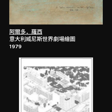
阿爾多．羅西
意大利威尼斯世界劇場繪圖
1979