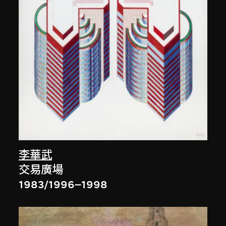
李華武
交易廣場
1983/1996–1998