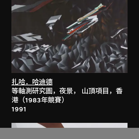
扎哈．哈迪德
等軸測研究圖，夜景， 山頂項目，香
港（1983年競賽）
1991