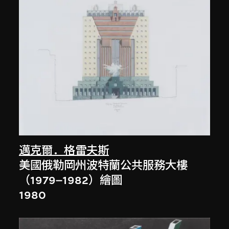
邁克爾．格雷夫斯
美國俄勒岡州波特蘭公共服務大樓
（1979–1982）繪圖
1980