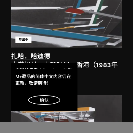
展出中
扎哈．哈迪德
大堂設計，山頂項目，香港（1983年
本网站使用「Cookies」为你
競賽）
提供最好的网站体验。
M+藏品的简体中文内容仍在
1983/2012
了解更多
更新，敬请期待！
明白
确认