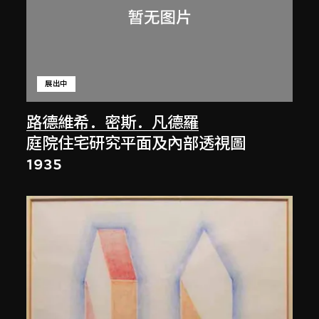
展出中
路德維希．密斯．凡德羅
庭院住宅研究平面及內部透視圖
1935