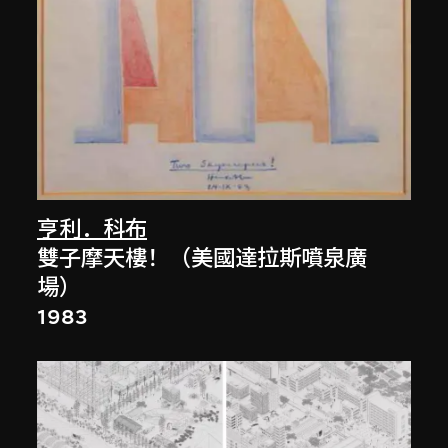
亨利．科布
雙子摩天樓！（美國達拉斯噴泉廣
場）
1983