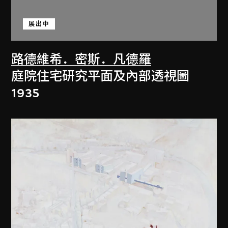
展出中
路德維希．密斯．凡德羅
庭院住宅研究平面及內部透視圖
1935