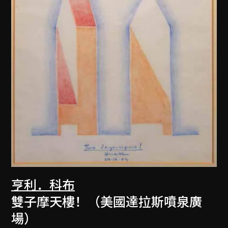
亨利．科布
雙子摩天樓！（美國達拉斯噴泉廣
場）