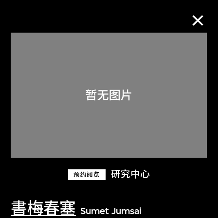
M+藏品
进一步筛选
搜索
关于M+藏品
研究中心
预约阅览
探索世界顶级的二十及二十一世纪视觉
文化藏品。
書梅春塞
Sumet Jumsai