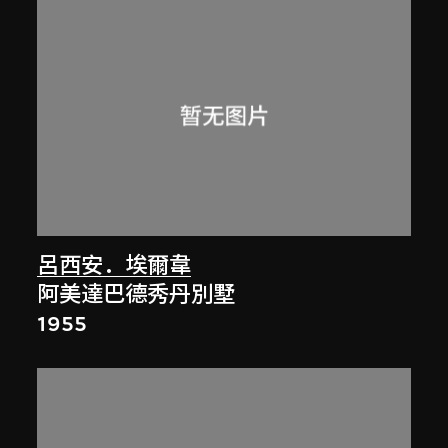
呂西安．埃爾韋
阿美達巴德秀丹別墅
1955