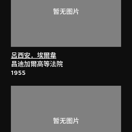
呂西安．埃爾韋
昌迪加爾高等法院
1955