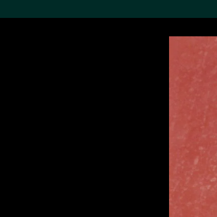
搜索M+藏品
Sea
19,052个结果
进一步筛选
关于M+藏品
探索世界顶级的二十及二十
一世纪视觉文化藏品。