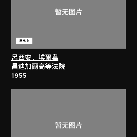
展出中
呂西安．埃爾韋
昌迪加爾高等法院
1955