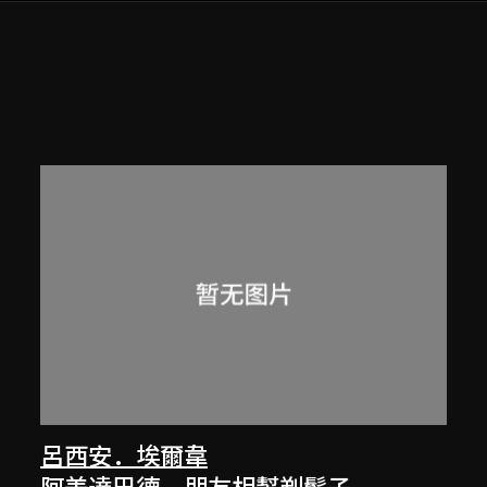
呂西安．埃爾韋