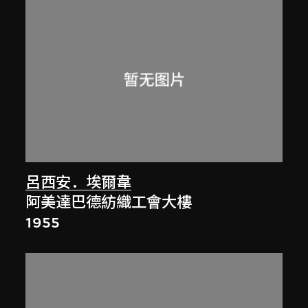
呂西安．埃爾韋
阿美達巴德紡織工會大樓
1955