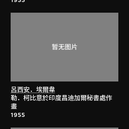
呂西安．埃爾韋
勒．柯比意於印度昌迪加爾秘書處作
畫
1955