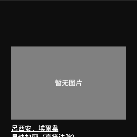
呂西安．埃爾韋