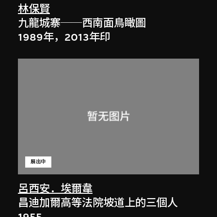
林保賢
九龍城寨──西南面鳥瞰圖
1989年，2013年印
展出中
呂西安．埃爾韋
昌迪加爾高等法院坡道上的三個人
1955