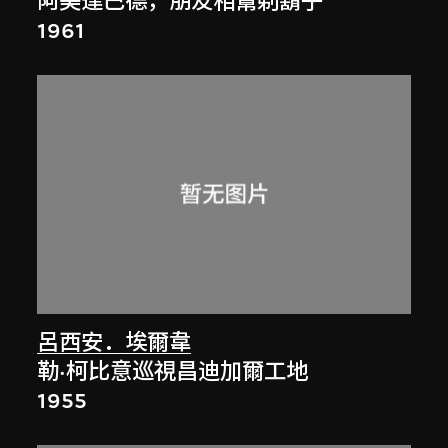
阿美達巴德，朋友相幫剃鬍子
1961
呂西安．埃爾韋
勒·柯比意巡視昌迪加爾工地
1955