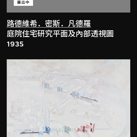
展出中
路德維希．密斯．凡德羅
庭院住宅研究平面及內部透視圖
1935