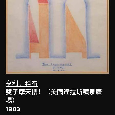
亨利．科布
雙子摩天樓！（美國達拉斯噴泉廣
場）
1983