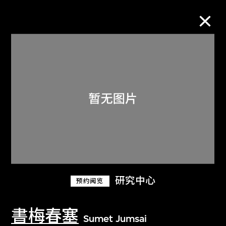
M+藏品
进一步筛选
搜索
关于M+藏品
研究中心
预约阅览
探索世界顶级的二十及二十一世纪视觉
文化藏品。
書梅春塞
Sumet Jumsai