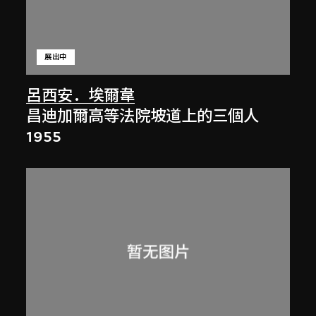
展出中
呂西安．埃爾韋
昌迪加爾高等法院坡道上的三個人
1955