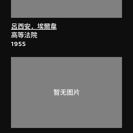
呂西安．埃爾韋
高等法院
1955