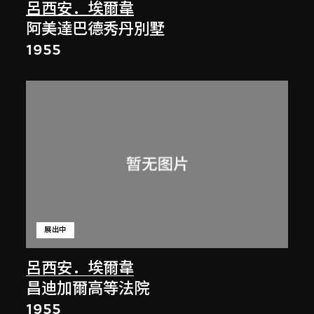
呂西安．埃爾韋
阿美達巴德秀丹別墅
1955
展出中
呂西安．埃爾韋
昌迪加爾高等法院
1955