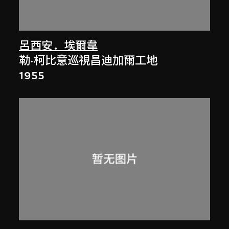
呂西安．埃爾韋
勒·柯比意巡視昌迪加爾工地
1955