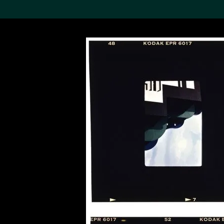
搜索M+藏品
Sea
19,052个结果
进一步筛选
关于M+藏品
探索世界顶级的二十及二十
一世纪视觉文化藏品。