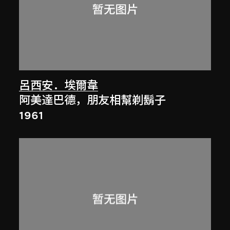
呂西安．埃爾韋
阿美達巴德，朋友相幫剃鬍子
1961