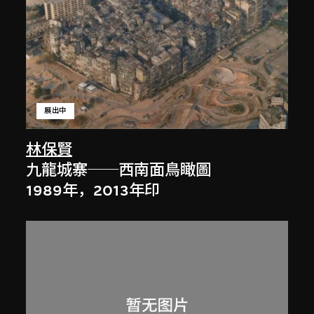
展出中
林保賢
九龍城寨──西南面鳥瞰圖
1989年，2013年印