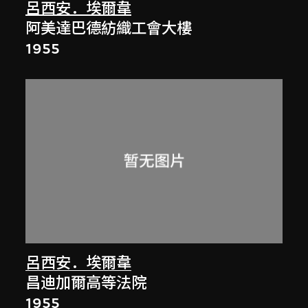
呂西安．埃爾韋
阿美達巴德紡織工會大樓
1955
呂西安．埃爾韋
昌迪加爾高等法院
1955