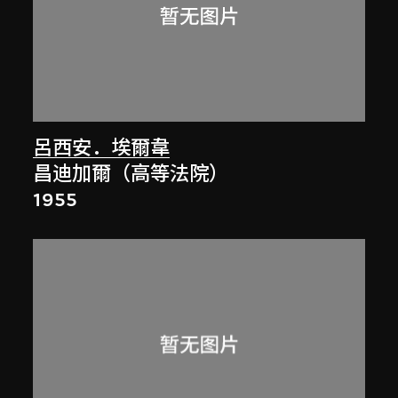
呂西安．埃爾韋
昌迪加爾（高等法院）
1955