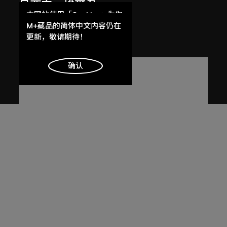
呂西安．埃爾韋
本网站使用「Cookies」为你
昌迪加爾高等法院
提供最好的网站体验。
M+藏品的简体中文内容仍在
1955
了解更多
更新，敬请期待！
明白
确认
呂西安．埃爾韋
昌迪加爾高等法院的光與影
1955