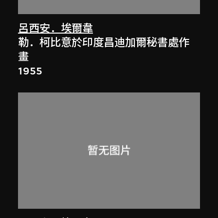
呂西安．埃爾韋
勒．柯比意於印度昌迪加爾秘書處作
畫
1955