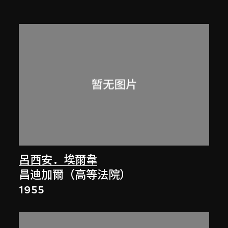
呂西安．埃爾韋
昌迪加爾（高等法院）
1955