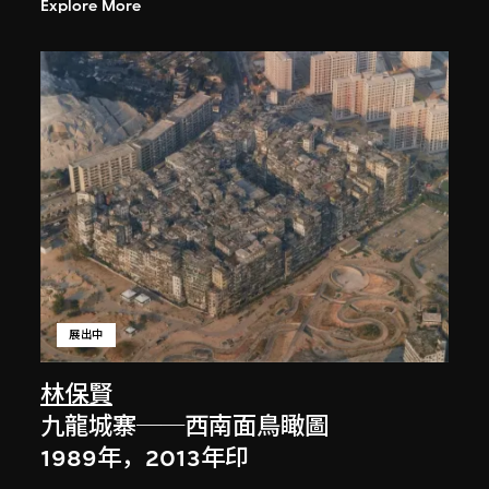
Explore More
展出中
林保賢
九龍城寨──西南面鳥瞰圖
1989年，2013年印