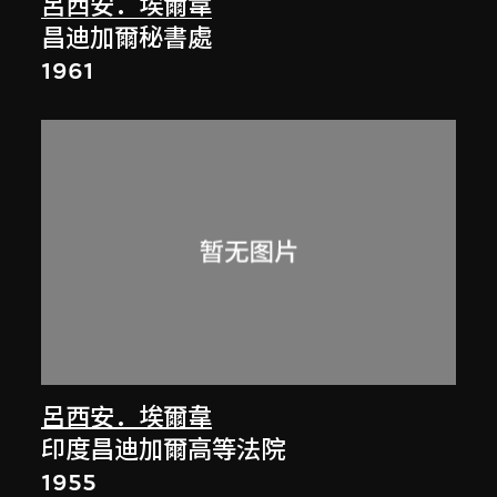
呂西安．埃爾韋
昌迪加爾秘書處
1961
呂西安．埃爾韋
印度昌迪加爾高等法院
1955