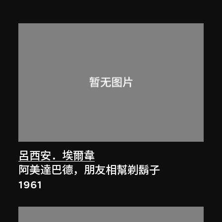
呂西安．埃爾韋
阿美達巴德，朋友相幫剃鬍子
1961