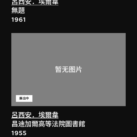
呂西安．埃爾韋
無題
1961
展出中
呂西安．埃爾韋
昌迪加爾高等法院圖書館
1955