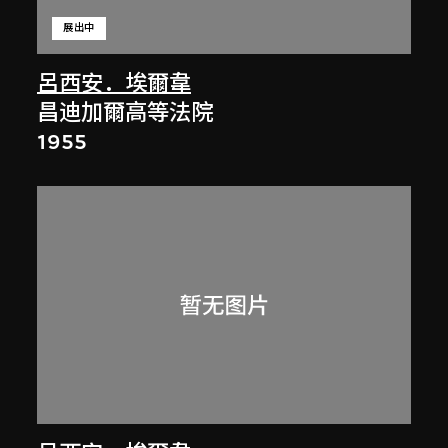
展出中
呂西安．埃爾韋
昌迪加爾高等法院
1955