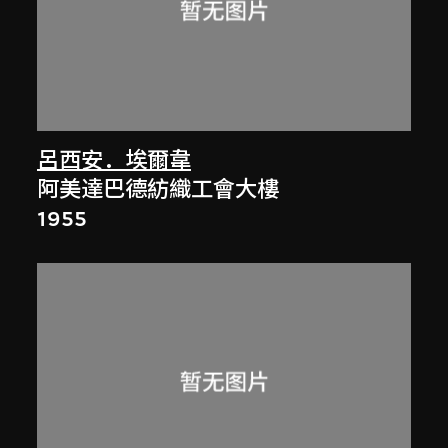
呂西安．埃爾韋
阿美達巴德紡織工會大樓
1955