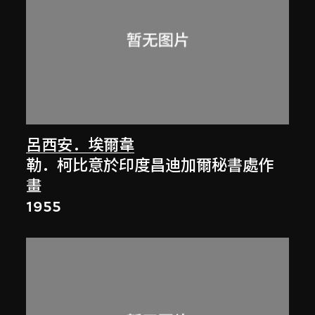
呂西安．埃爾韋
勒．柯比意於印度昌迪加爾秘書處作
畫
1955