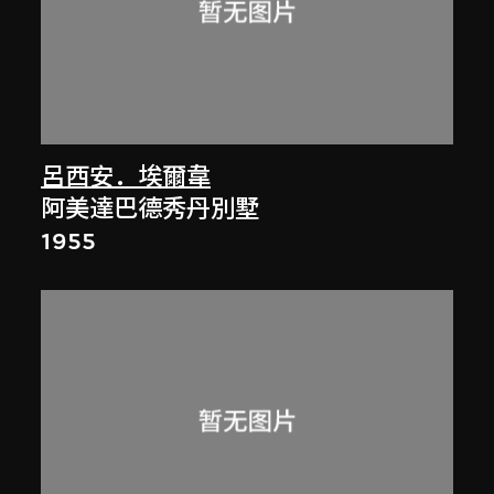
呂西安．埃爾韋
阿美達巴德秀丹別墅
1955