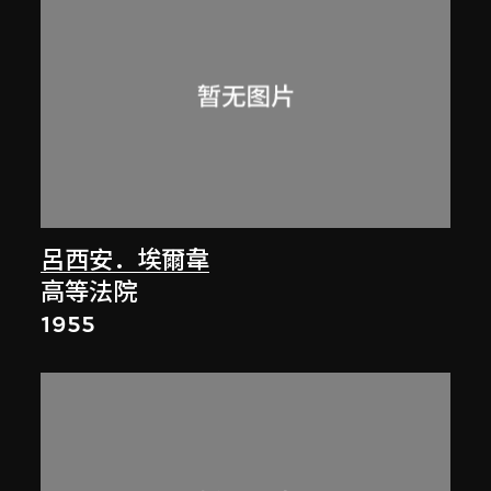
呂西安．埃爾韋
高等法院
1955