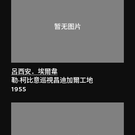
呂西安．埃爾韋
勒·柯比意巡視昌迪加爾工地
1955