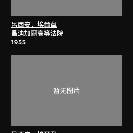
呂西安．埃爾韋
昌迪加爾高等法院
1955