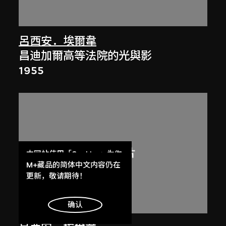
呂西安．埃爾韋
昌迪加爾高等法院的光與影
1955
本网站使用「Cookies」为你
提供最好的网站体验。
M+藏品的简体中文内容仍在
了解更多
更新，敬请期待！
展出中
明白
确认