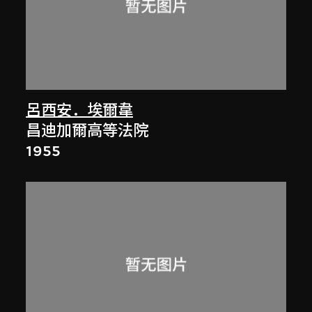
呂西安．埃爾韋
昌迪加爾高等法院
1955