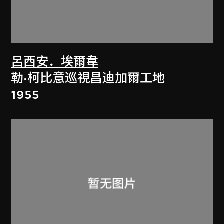
呂西安．埃爾韋
勒·柯比意巡視昌迪加爾工地
1955