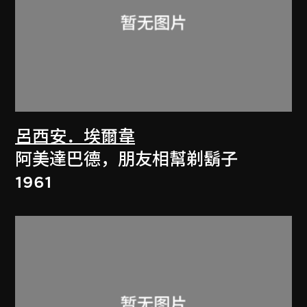
呂西安．埃爾韋
阿美達巴德，朋友相幫剃鬍子
1961