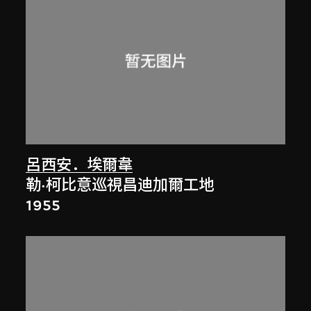
呂西安．埃爾韋
勒·柯比意巡視昌迪加爾工地
1955