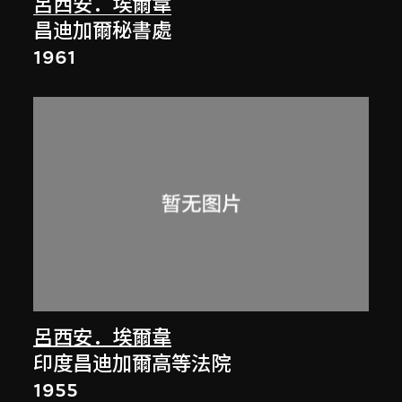
呂西安．埃爾韋
昌迪加爾秘書處
1961
呂西安．埃爾韋
印度昌迪加爾高等法院
1955