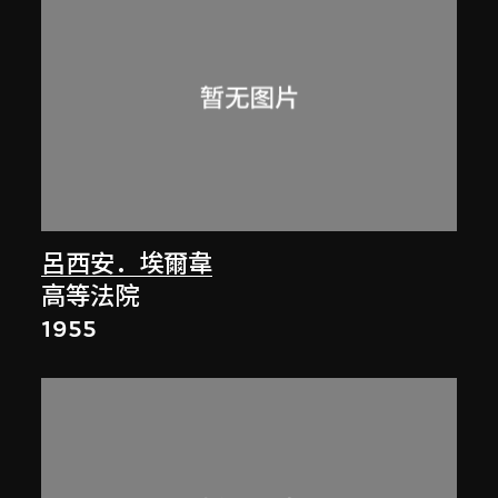
呂西安．埃爾韋
高等法院
1955