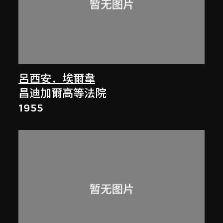
呂西安．埃爾韋
昌迪加爾高等法院
1955