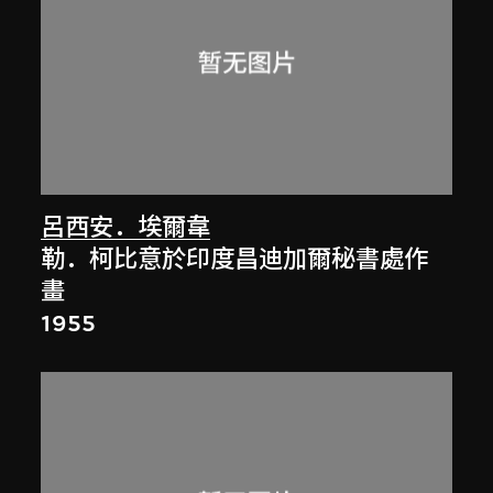
呂西安．埃爾韋
勒．柯比意於印度昌迪加爾秘書處作
畫
1955