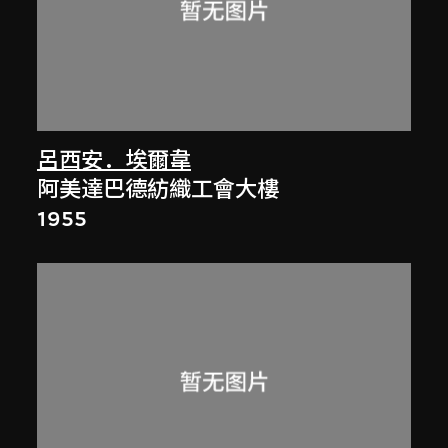
呂西安．埃爾韋
阿美達巴德紡織工會大樓
1955