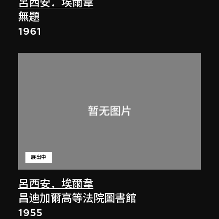
呂西安．埃爾韋
無題
1961
展出中
呂西安．埃爾韋
昌迪加爾高等法院圖書館
1955