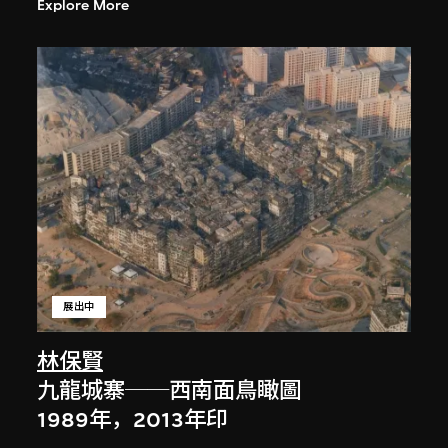
Explore More
展出中
林保賢
九龍城寨──西南面鳥瞰圖
1989年，2013年印