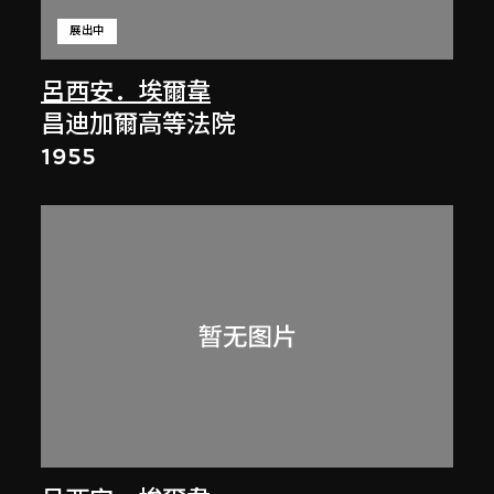
展出中
呂西安．埃爾韋
昌迪加爾高等法院
1955