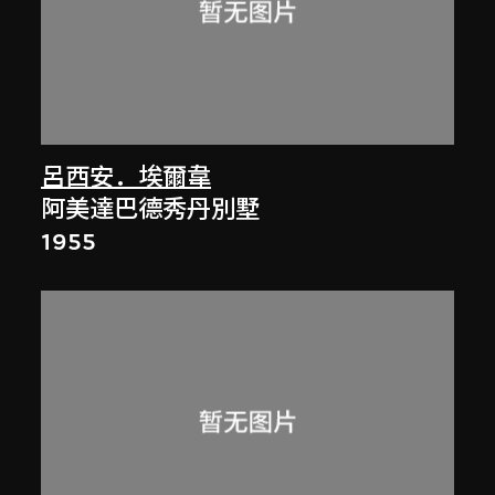
呂西安．埃爾韋
阿美達巴德秀丹別墅
1955