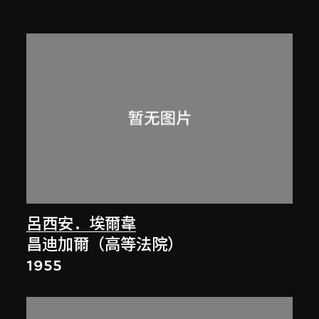
呂西安．埃爾韋
昌迪加爾（高等法院）
1955