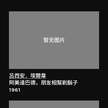
呂西安．埃爾韋
阿美達巴德，朋友相幫剃鬍子
1961