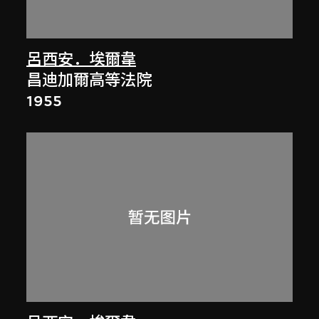
呂西安．埃爾韋
昌迪加爾高等法院
1955