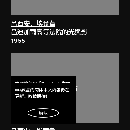
呂西安．埃爾韋
昌迪加爾高等法院的光與影
1955
本网站使用「Cookies」为你
提供最好的网站体验。
M+藏品的简体中文内容仍在
了解更多
更新，敬请期待！
明白
确认
展出中