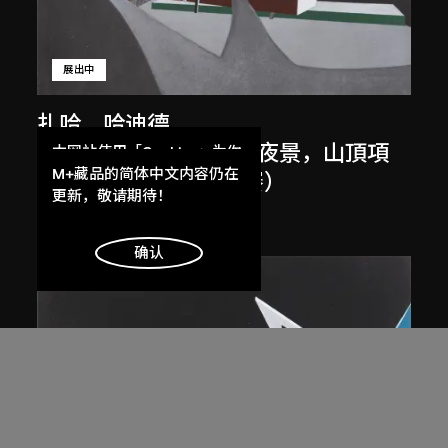
展出中
扎哈．哈迪德
斜坡入口／坡度入口，夜景，山頂項
本网站使用「Cookies」为你
提供最好的网站体验。
M+藏品的简体中文内容仍在
目，香港（1983年競賽）
了解更多
更新，敬请期待！
1983/2012
明白
确认