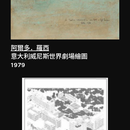
阿爾多．羅西
意大利威尼斯世界劇場繪圖
1979