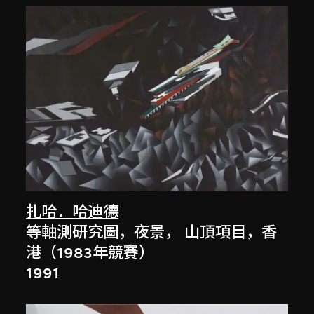
扎哈．哈迪德
等軸測研究圖，夜景， 山頂項目，香
港（1983年競賽）
1991