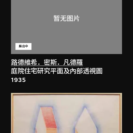
展出中
路德維希．密斯．凡德羅
庭院住宅研究平面及內部透視圖
1935