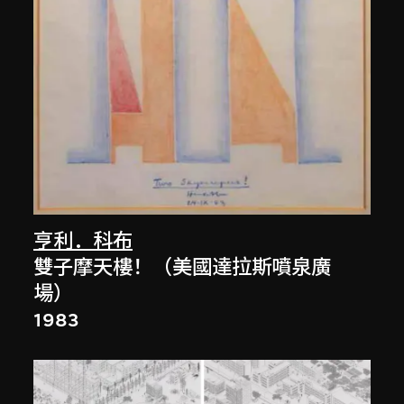
亨利．科布
雙子摩天樓！（美國達拉斯噴泉廣
場）
1983