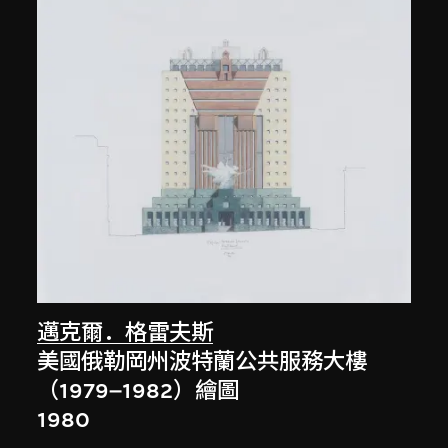
邁克爾．格雷夫斯
美國俄勒岡州波特蘭公共服務大樓
（1979–1982）繪圖
1980