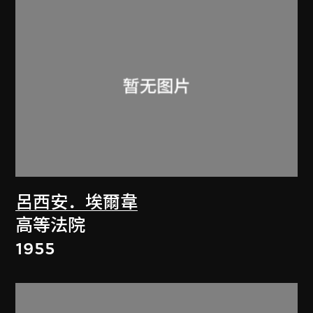
呂西安．埃爾韋
高等法院
1955