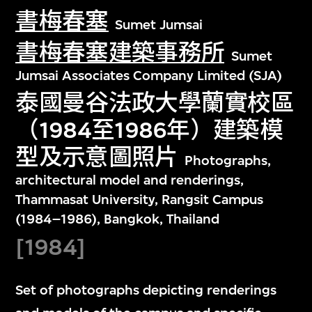
書梅春塞
Sumet Jumsai
書梅春塞建築事務所
Sumet
Jumsai Associates Company Limited (SJA)
泰國曼谷法政大學蘭實校區
（1984至1986年）建築模
型及示意圖照片
Photographs,
architectural model and renderings,
Thammasat University, Rangsit Campus
(1984–1986), Bangkok, Thailand
[1984]
Set of photographs depicting renderings