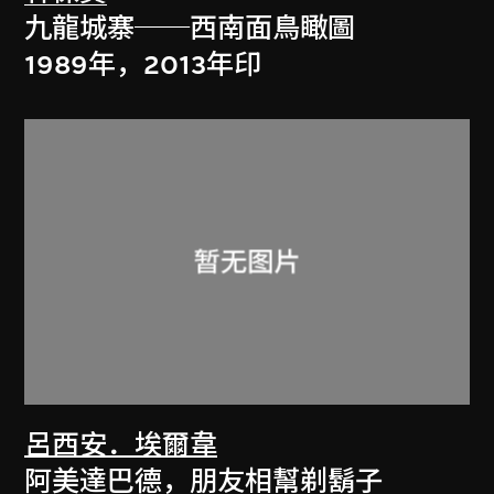
九龍城寨──西南面鳥瞰圖
1989年，2013年印
呂西安．埃爾韋
阿美達巴德，朋友相幫剃鬍子