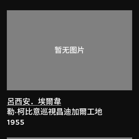
呂西安．埃爾韋
勒·柯比意巡視昌迪加爾工地
1955