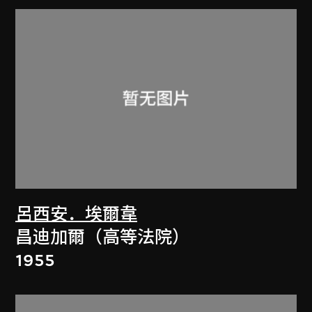
呂西安．埃爾韋
昌迪加爾（高等法院）
1955