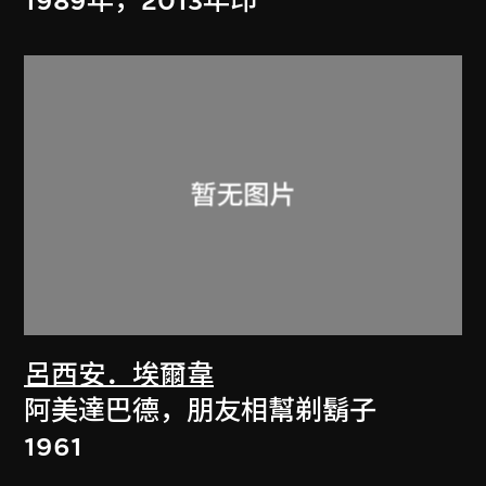
1989年，2013年印
呂西安．埃爾韋
阿美達巴德，朋友相幫剃鬍子
1961