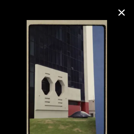
M+藏品
进一步筛选
搜索
关于M+藏品
探索世界顶级的二十及二十一世纪视觉
文化藏品。