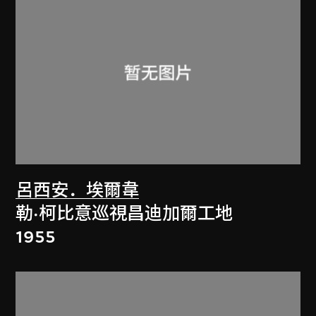
呂西安．埃爾韋
勒·柯比意巡視昌迪加爾工地
1955