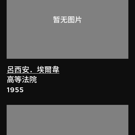
呂西安．埃爾韋
高等法院
1955