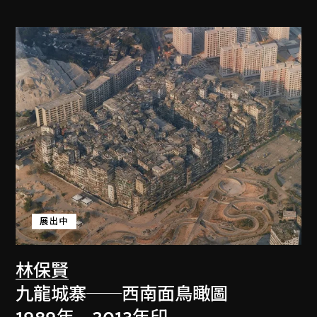
展出中
林保賢
九龍城寨──西南面鳥瞰圖