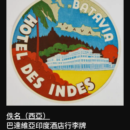
佚名（西亞）
巴達維亞印度酒店行李牌