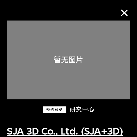
M+藏品
进一步筛选
搜索
关于M+藏品
研究中心
预约阅览
探索世界顶级的二十及二十一世纪视觉
文化藏品。
SJA 3D Co., Ltd. (SJA+3D)