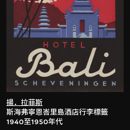
揚．拉菲斯
斯海弗寧恩峇里島酒店行李標籤
1940至1950年代