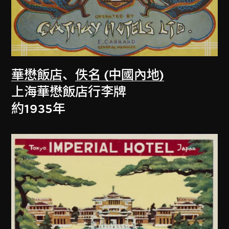
華懋飯店
、
佚名 (中國內地)
上海華懋飯店行李牌
約1935年