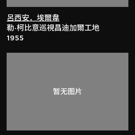
呂西安．埃爾韋
勒·柯比意巡視昌迪加爾工地
1955