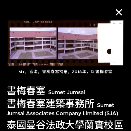
M+藏品
进一步筛选
搜索
M+，香港，書梅春塞捐贈，2018年，© 書梅春塞
書梅春塞
Sumet Jumsai
关于M+藏品
書梅春塞建築事務所
Sumet
探索世界顶级的二十及二十一世纪视觉
Jumsai Associates Company Limited (SJA)
文化藏品。
泰國曼谷法政大學蘭實校區