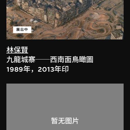
展出中
林保賢
九龍城寨──西南面鳥瞰圖
1989年，2013年印