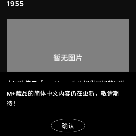
1955
本网站使用「Cookies」为你提供最好的网站
体验。
M+藏品的简体中文内容仍在更新，敬请期
了解更多
待！
呂西安．埃爾韋
阿美達巴德秀丹別墅
显示更多
明白
确认
1955