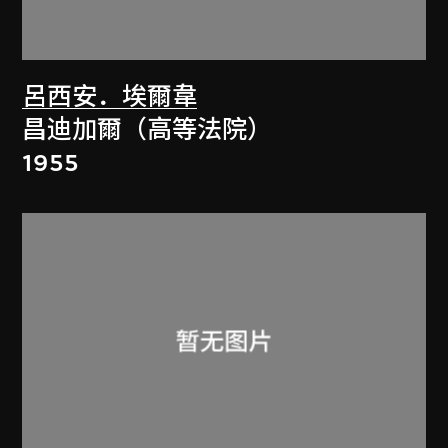
呂西安．埃爾韋
昌迪加爾（高等法院）
1955