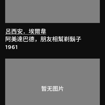
呂西安．埃爾韋
阿美達巴德，朋友相幫剃鬍子
1961