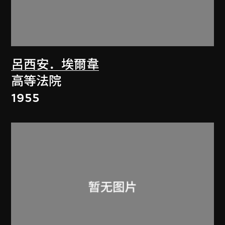
呂西安．埃爾韋
高等法院
1955