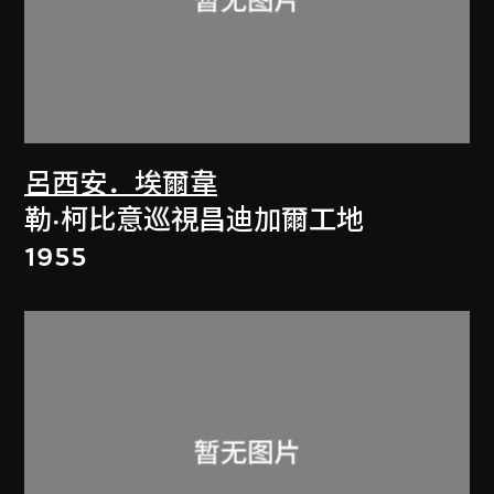
呂西安．埃爾韋
勒·柯比意巡視昌迪加爾工地
1955