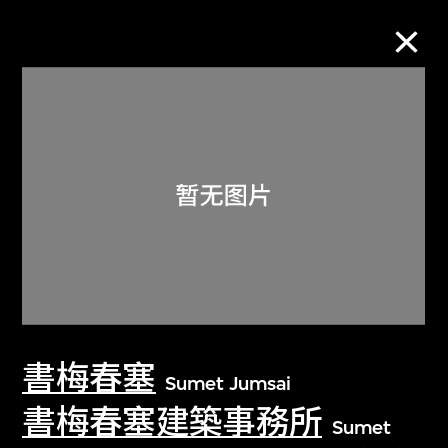
M+藏品
进一步筛选
搜索
关于M+藏品
書梅春塞
探索世界顶级的二十及二十一世纪视觉
Sumet Jumsai
文化藏品。
書梅春塞建築事務所
Sumet