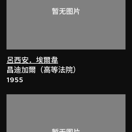
呂西安．埃爾韋
昌迪加爾（高等法院）
1955