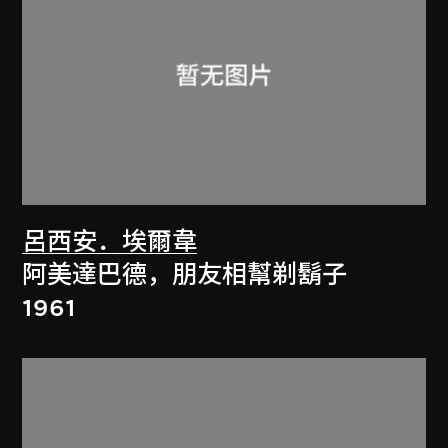
呂西安．埃爾韋
阿美達巴德，朋友相幫剃鬍子
1961