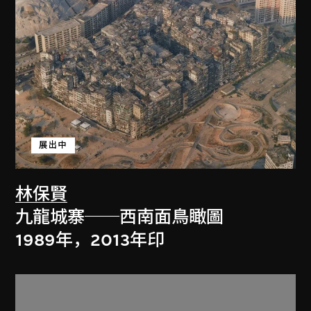
展出中
林保賢
九龍城寨──西南面鳥瞰圖
1989年，2013年印