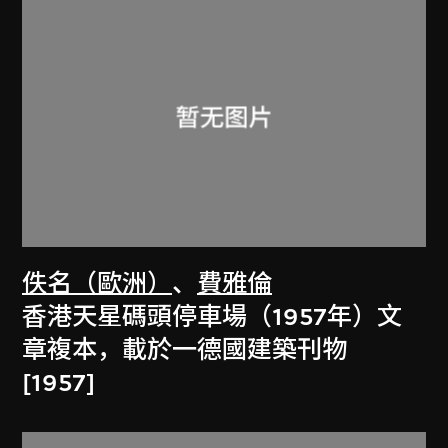
佚名（歐洲）
、
費雅倫
香港天星碼頭停車場（1957年）文
章複本，載於一德國建築刊物
[1957]