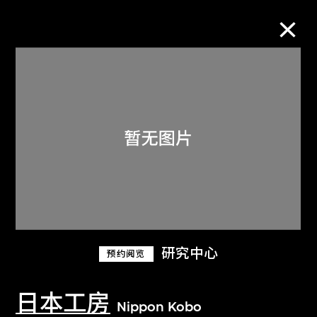
M+藏品
进一步筛选
搜索
关于M+藏品
研究中心
预约阅览
探索世界顶级的二十及二十一世纪视觉
文化藏品。
日本工房
Nippon Kobo