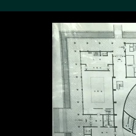
搜索M+藏品
Sea
19,052个结果
进一步筛选
关于M+藏品
探索世界顶级的二十及二十
一世纪视觉文化藏品。