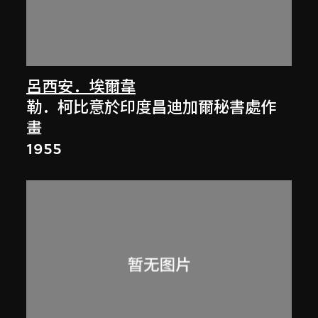
呂西安．埃爾韋
勒．柯比意於印度昌迪加爾秘書處作
畫
1955