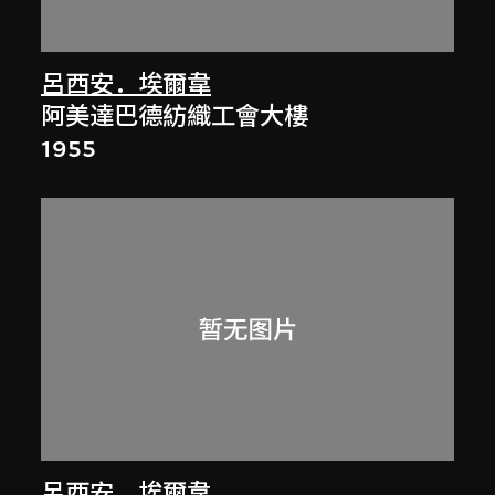
呂西安．埃爾韋
阿美達巴德紡織工會大樓
1955
呂西安．埃爾韋