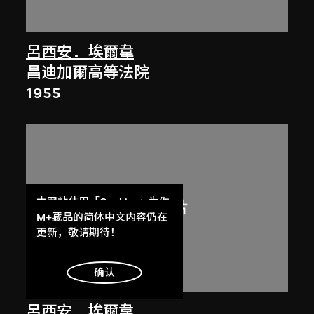
呂西安．埃爾韋
昌迪加爾高等法院
1955
本网站使用「Cookies」为你
提供最好的网站体验。
M+藏品的简体中文内容仍在
了解更多
更新，敬请期待！
明白
确认
呂西安．埃爾韋