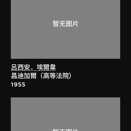
呂西安．埃爾韋
昌迪加爾（高等法院）
1955