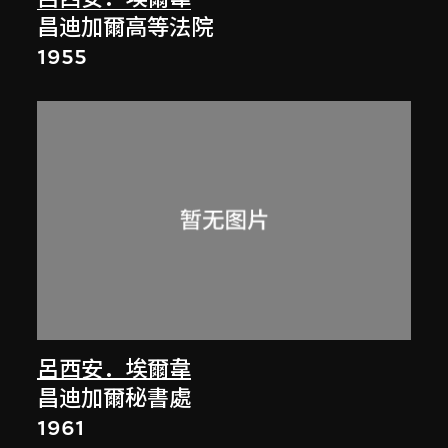
昌迪加爾高等法院
1955
呂西安．埃爾韋
昌迪加爾秘書處
1961