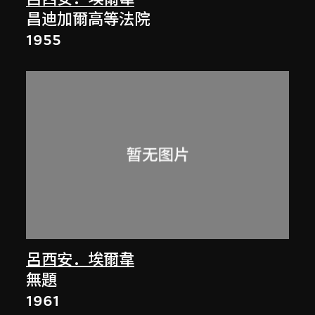
昌迪加爾高等法院
1955
呂西安．埃爾韋
無題
1961