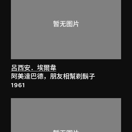
呂西安．埃爾韋
阿美達巴德，朋友相幫剃鬍子
1961