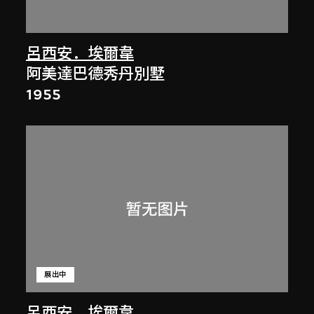
呂西安．埃爾韋
阿美達巴德秀丹別墅
1955
展出中
呂西安．埃爾韋