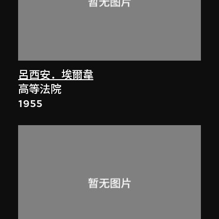
呂西安．埃爾韋
高等法院
1955