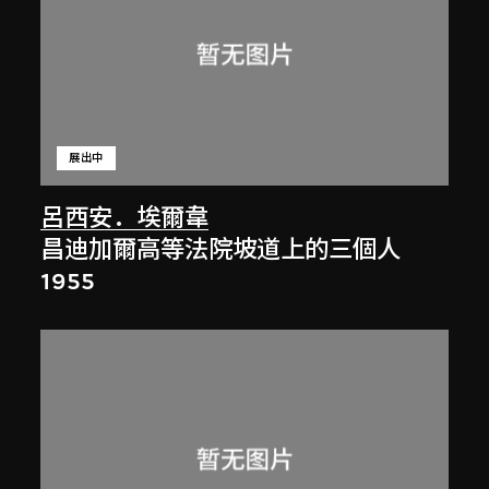
展出中
呂西安．埃爾韋
昌迪加爾高等法院坡道上的三個人
1955