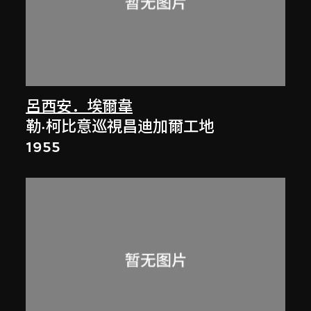
呂西安．埃爾韋
勒·柯比意巡視昌迪加爾工地
1955