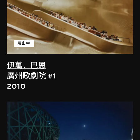
展出中
伊萬．巴恩
廣州歌劇院 #1
2010