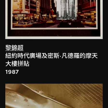
黎錦超
紐約時代廣場及密斯·凡德羅的摩天
大樓拼貼
1987