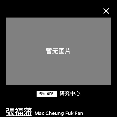
M+藏品
进一步筛选
搜索
关于M+藏品
研究中心
预约阅览
探索世界顶级的二十及二十一世纪视觉
文化藏品。
張福藩
Max Cheung Fuk Fan