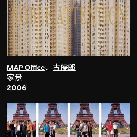
MAP Office
、
古儒郎
家景
2006