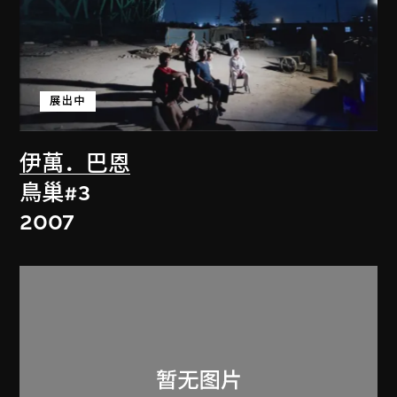
展出中
伊萬．巴恩
鳥巢#3
2007