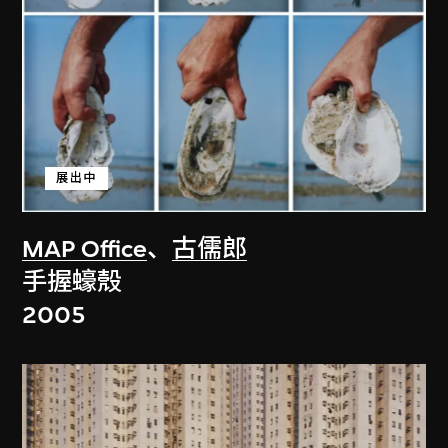
展出中
MAP Office
、
古儒郎
手握蠔殼
2005