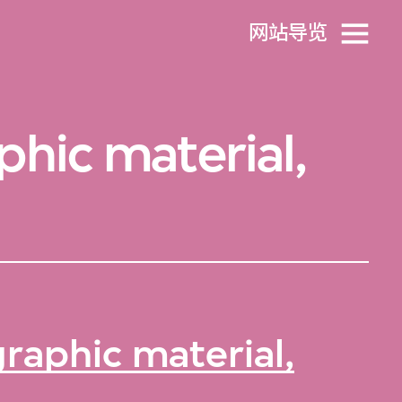
网站导览
hic material,
raphic material,
。