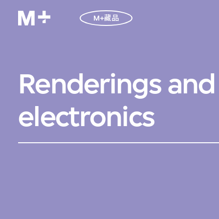
M+藏品
Renderings and 
electronics