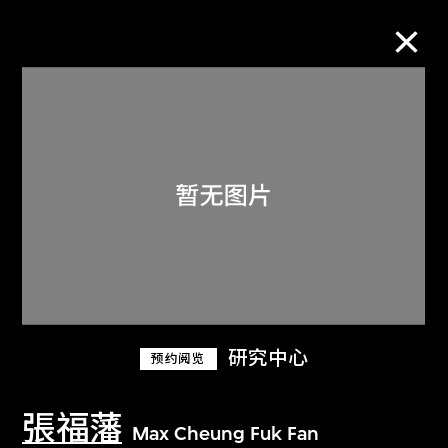
M+藏品
进一步筛选
搜索
关于M+藏品
研究中心
预约阅览
探索世界顶级的二十及二十一世纪视觉
文化藏品。
張福藩
Max Cheung Fuk Fan