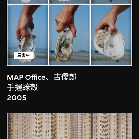
展出中
MAP Office
、
古儒郎
手握蠔殼
2005