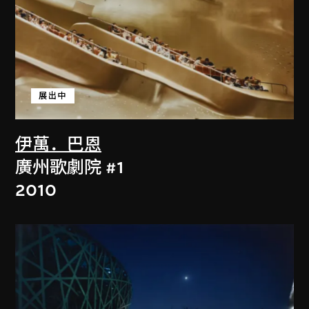
展出中
伊萬．巴恩
廣州歌劇院 #1
2010