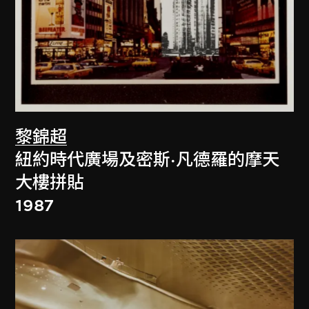
黎錦超
紐約時代廣場及密斯·凡德羅的摩天
大樓拼貼
1987