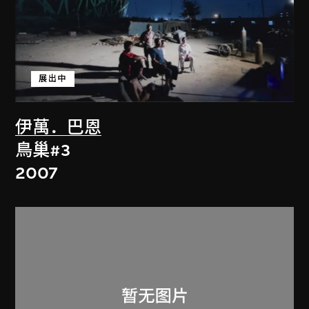
展出中
伊萬．巴恩
鳥巢#3
2007