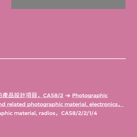
產品設計項目，CA58/2
Photographic
d related photographic material, electronics，
aphic material, radios，CA58/2/2/1/4