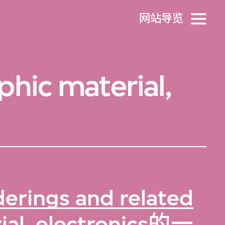
网站导览
hic material,
erings and related
al, electronics
的一