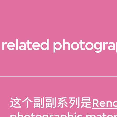
related photograp
这个副副系列是
Rend
photographic materi