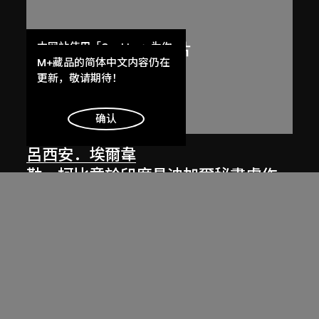
本网站使用「Cookies」为你
提供最好的网站体验。
M+藏品的简体中文内容仍在
了解更多
更新，敬请期待！
明白
确认
呂西安．埃爾韋
勒．柯比意於印度昌迪加爾秘書處作
畫
1955