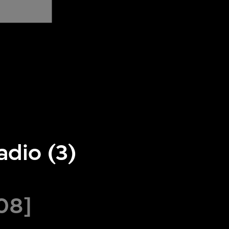
adio (3)
08]