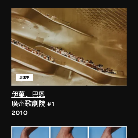
展出中
伊萬．巴恩
廣州歌劇院 #1
2010