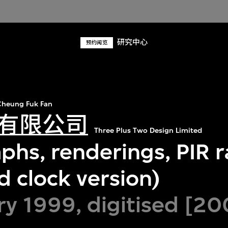
研究中心
预约阅览
heung Fuk Fan
有限公司
Three Plus Two Design Limited
hs, renderings, PIR r
d clock version)
ry 1999, digitised [20