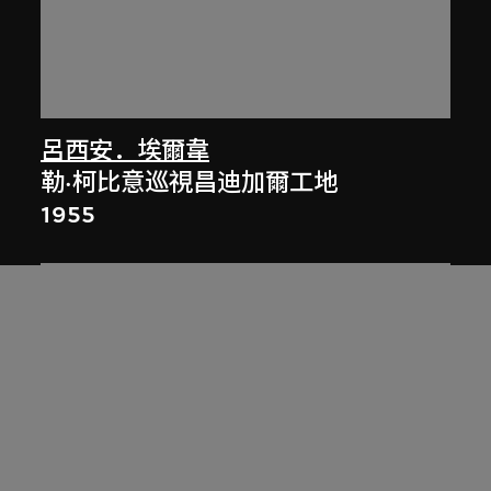
呂西安．埃爾韋
勒·柯比意巡視昌迪加爾工地
1955