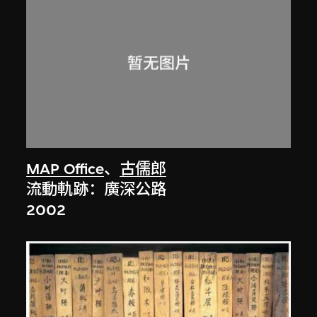
MAP Office
、
古儒郎
流動軌跡：廣深公路
2002