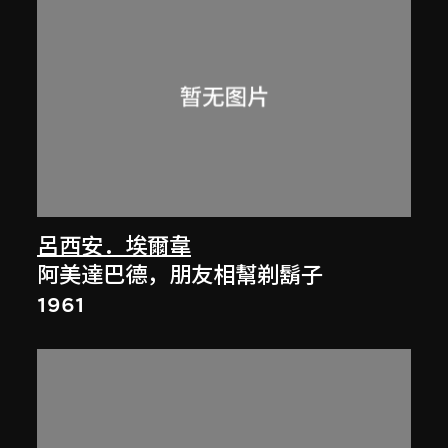
呂西安．埃爾韋
阿美達巴德，朋友相幫剃鬍子
1961