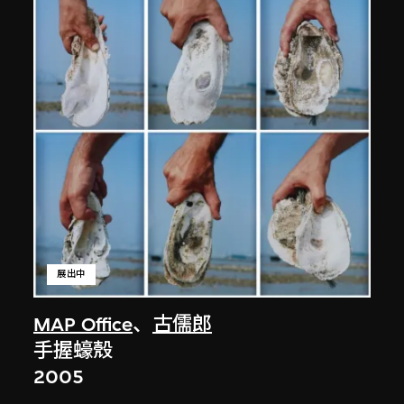
展出中
MAP Office
、
古儒郎
手握蠔殼
2005