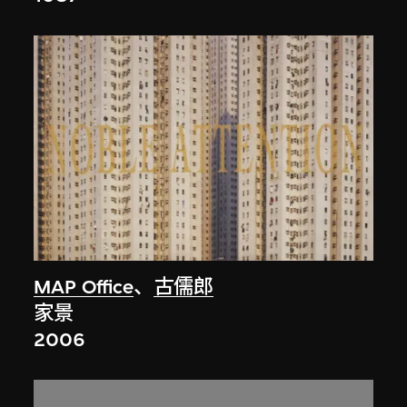
MAP Office
、
古儒郎
家景
2006