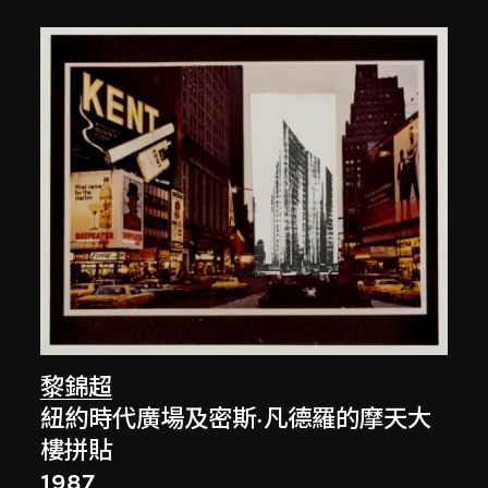
黎錦超
紐約時代廣場及密斯·凡德羅的摩天大
樓拼貼
1987