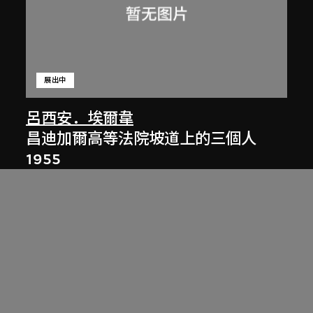
展出中
呂西安．埃爾韋
昌迪加爾高等法院坡道上的三個人
1955