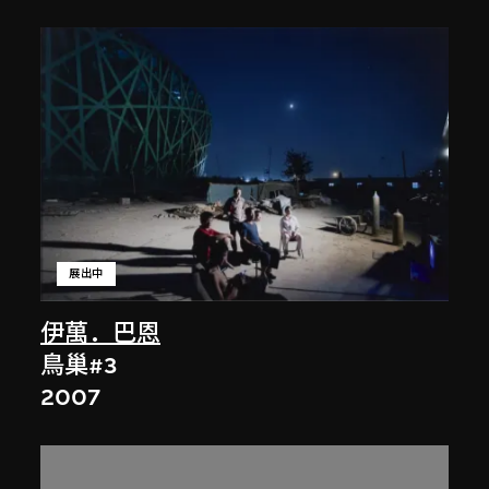
展出中
伊萬．巴恩
鳥巢#3
2007