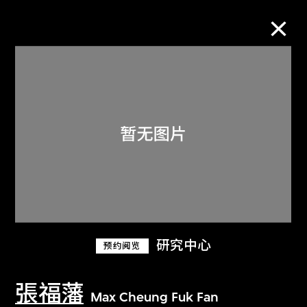
M+藏品
进一步筛选
搜索
关于M+藏品
研究中心
预约阅览
探索世界顶级的二十及二十一世纪视觉
文化藏品。
張福藩
Max Cheung Fuk Fan