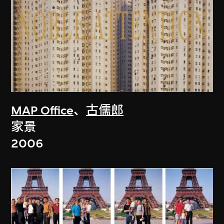
MAP Office
、
古儒郎
家景
2006