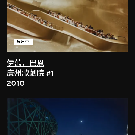
展出中
伊萬．巴恩
廣州歌劇院 #1
2010