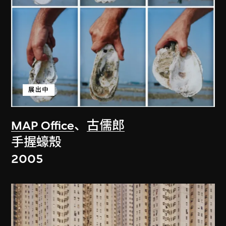
展出中
MAP Office
、
古儒郎
手握蠔殼
2005