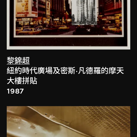
黎錦超
紐約時代廣場及密斯·凡德羅的摩天
大樓拼貼
1987