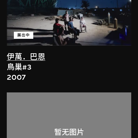
展出中
伊萬．巴恩
鳥巢#3
2007