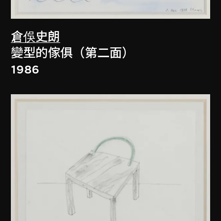
倉俁史朗
變型的傢俱（第二面）
1986