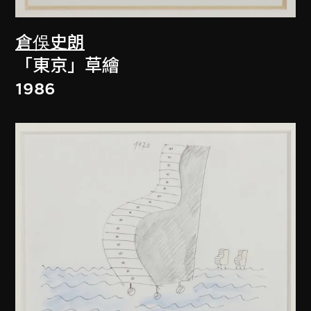
倉俁史朗
「東京」草繪
1986