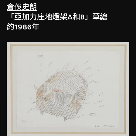
倉俁史朗
「亞加力座地燈架A和B」草繪
約1986年