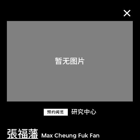
M+藏品
进一步筛选
搜索
关于M+藏品
研究中心
预约阅览
探索世界顶级的二十及二十一世纪视觉
文化藏品。
張福藩
Max Cheung Fuk Fan