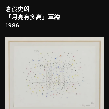
倉俁史朗
「月亮有多高」草繪
1986