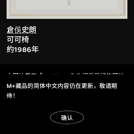
倉俁史朗
可可椅
約1986年
本网站使用「Cookies」为你提供最好的网站
体验。
M+藏品的简体中文内容仍在更新，敬请期
了解更多
待！
显示更多
明白
确认