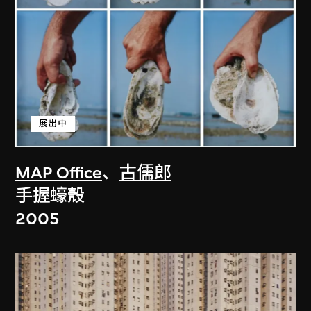
展出中
MAP Office
、
古儒郎
手握蠔殼
2005