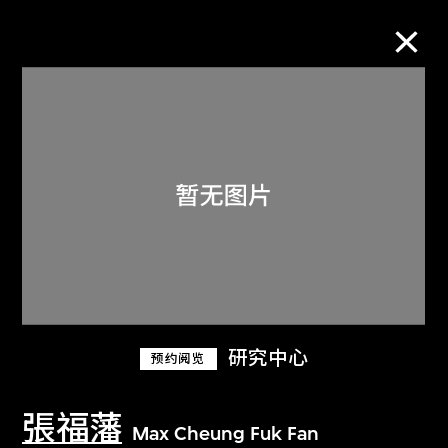
M+藏品
进一步筛选
搜索
关于M+藏品
研究中心
预约阅览
探索世界顶级的二十及二十一世纪视觉
文化藏品。
張福藩
Max Cheung Fuk Fan