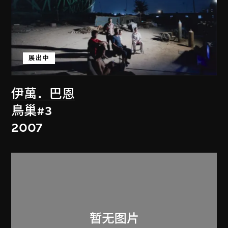
展出中
伊萬．巴恩
鳥巢#3
2007