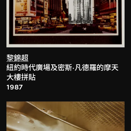
黎錦超
紐約時代廣場及密斯·凡德羅的摩天
大樓拼貼
1987