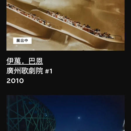
展出中
伊萬．巴恩
廣州歌劇院 #1
2010