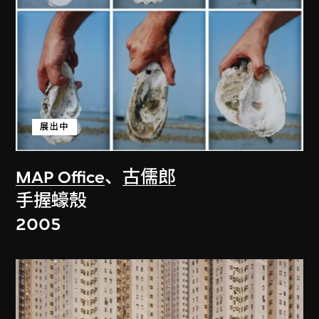
展出中
MAP Office
、
古儒郎
手握蠔殼
2005