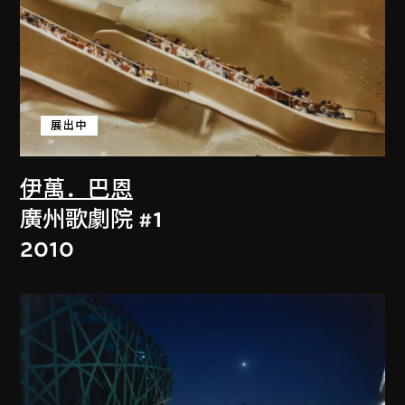
展出中
伊萬．巴恩
廣州歌劇院 #1
2010