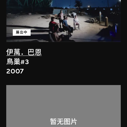
展出中
伊萬．巴恩
鳥巢#3
2007