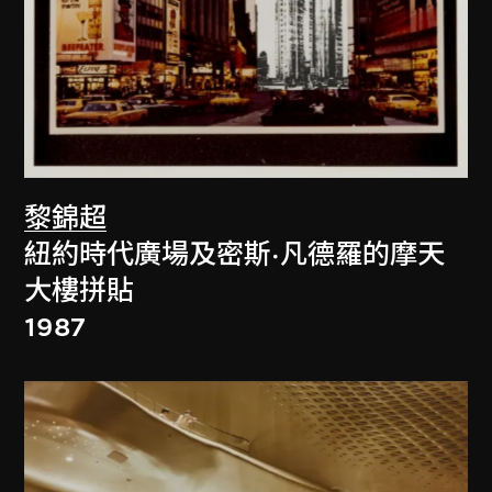
黎錦超
紐約時代廣場及密斯·凡德羅的摩天
大樓拼貼
1987