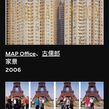
MAP Office
、
古儒郎
家景
2006