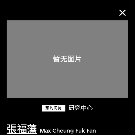
M+藏品
进一步筛选
搜索
关于M+藏品
研究中心
预约阅览
探索世界顶级的二十及二十一世纪视觉
文化藏品。
張福藩
Max Cheung Fuk Fan