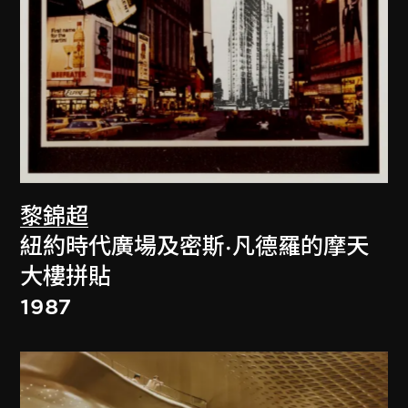
黎錦超
紐約時代廣場及密斯·凡德羅的摩天
大樓拼貼
1987