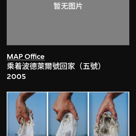
MAP Office
乘着波德萊爾號回家（五號）
2005