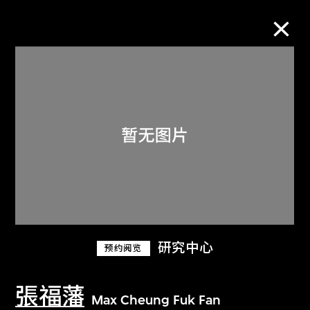
M+藏品
进一步筛选
搜索
关于M+藏品
研究中心
预约阅览
探索世界顶级的二十及二十一世纪视觉
文化藏品。
張福藩
Max Cheung Fuk Fan