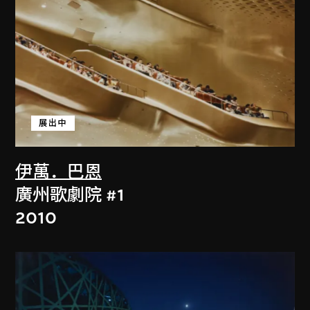
展出中
伊萬．巴恩
廣州歌劇院 #1
2010