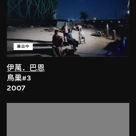
展出中
伊萬．巴恩
鳥巢#3
2007