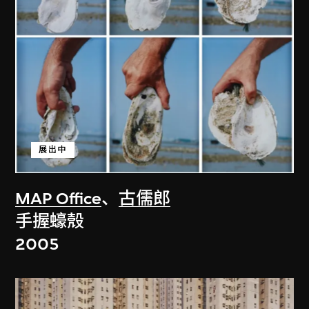
展出中
MAP Office
、
古儒郎
手握蠔殼
2005