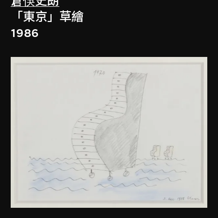
倉俁史朗
「東京」草繪
1986