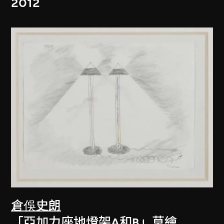
2012
倉俁史朗
「亞加力座地燈架A和B」草繪