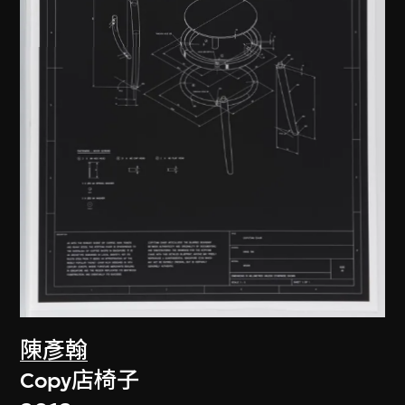
陳彥翰
Copy店椅子