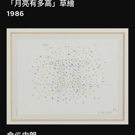
「月亮有多高」草繪
1986