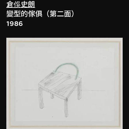
倉俁史朗
變型的傢俱（第二面）
1986