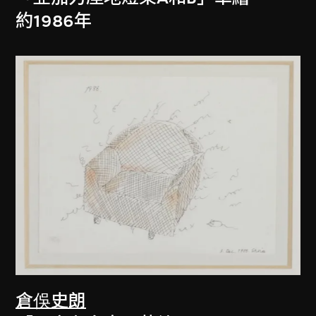
約1986年
倉俁史朗