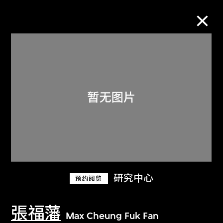
M+藏品
进一步筛选
搜索
关于M+藏品
研究中心
预约阅览
探索世界顶级的二十及二十一世纪视觉
文化藏品。
張福藩
Max Cheung Fuk Fan