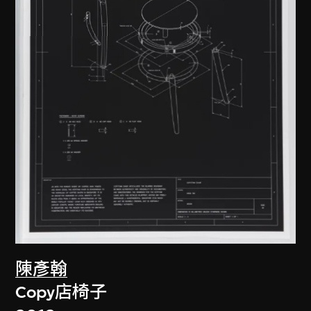
陳彥翰
Copy店椅子