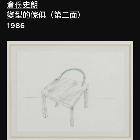
倉俁史朗
變型的傢俱（第二面）
1986