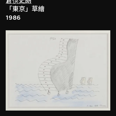
倉俁史朗
「東京」草繪
1986