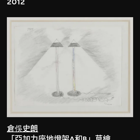
2012
倉俁史朗
「亞加力座地燈架A和B」草繪