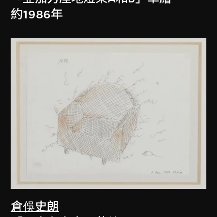
約1986年
倉俁史朗