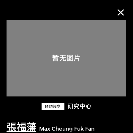
M+藏品
进一步筛选
搜索
关于M+藏品
研究中心
预约阅览
探索世界顶级的二十及二十一世纪视觉
文化藏品。
張福藩
Max Cheung Fuk Fan