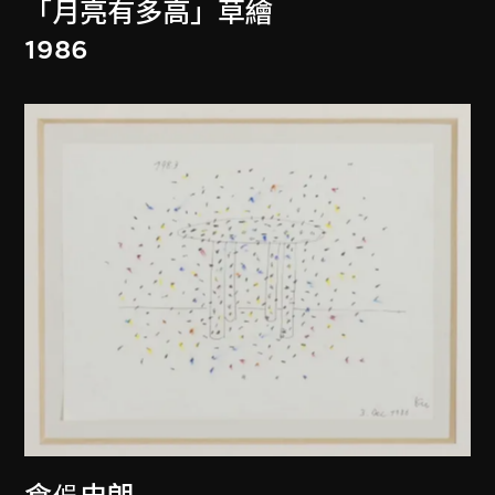
「月亮有多高」草繪
1986