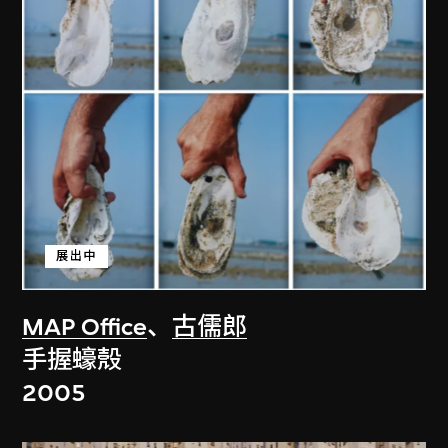
展出中
MAP Office
、
古儒郎
手握蠔殼
2005