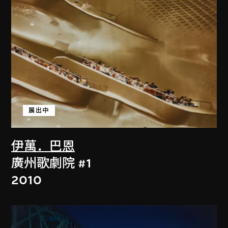
展出中
伊萬．巴恩
廣州歌劇院 #1
2010