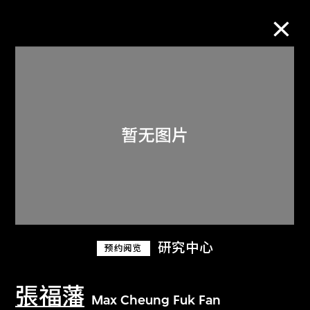
M+藏品
进一步筛选
搜索
关于M+藏品
研究中心
预约阅览
探索世界顶级的二十及二十一世纪视觉
文化藏品。
張福藩
Max Cheung Fuk Fan