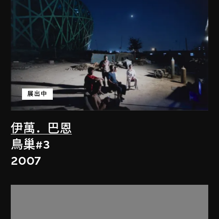
展出中
伊萬．巴恩
鳥巢#3
2007