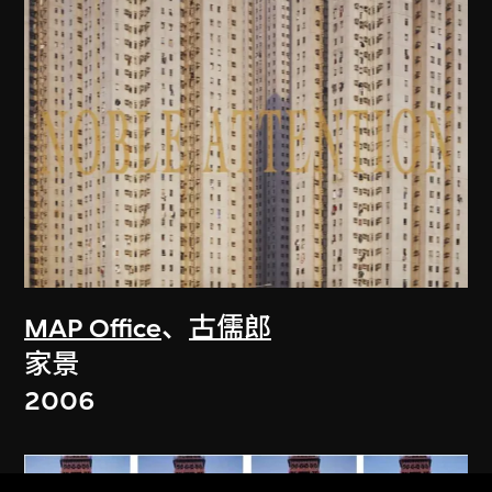
MAP Office
、
古儒郎
家景
2006