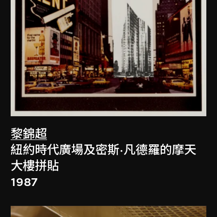
黎錦超
紐約時代廣場及密斯·凡德羅的摩天
大樓拼貼
1987