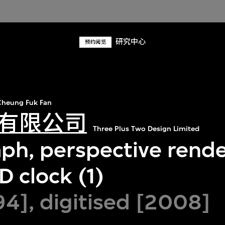
研究中心
预约阅览
heung Fuk Fan
有限公司
Three Plus Two Design Limited
ph, perspective render
 clock (1)
94], digitised [2008]