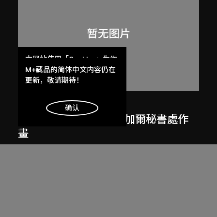
本网站使用「Cookies」为你
提供最好的网站体验。
M+藏品的简体中文内容仍在
了解更多
更新，敬请期待！
呂西安．埃爾韋
明白
确认
勒．柯比意於印度昌迪加爾秘書處作
畫
1955