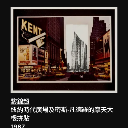
黎錦超
紐約時代廣場及密斯·凡德羅的摩天大
樓拼貼
1987