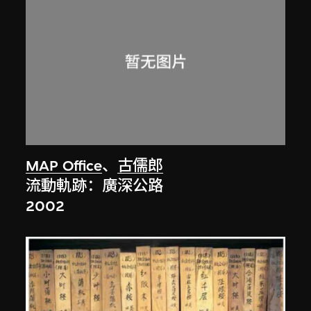
MAP Office
、
古儒郎
流動軌跡：廣深公路
2002