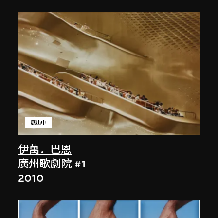
展出中
伊萬．巴恩
廣州歌劇院 #1
2010