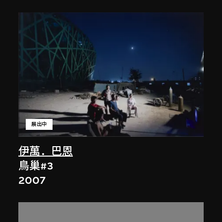
展出中
伊萬．巴恩
鳥巢#3
2007