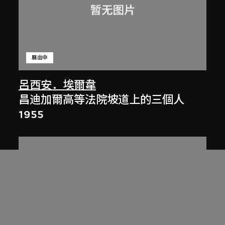
展出中
呂西安．埃爾韋
昌迪加爾高等法院坡道上的三個人
1955