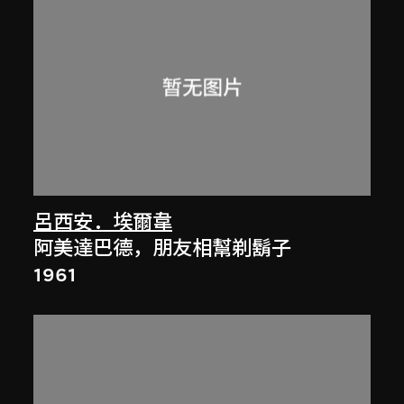
呂西安．埃爾韋
阿美達巴德，朋友相幫剃鬍子
1961