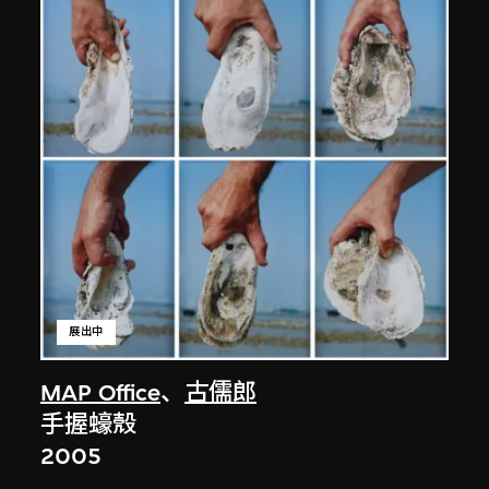
展出中
MAP Office
、
古儒郎
手握蠔殼
2005