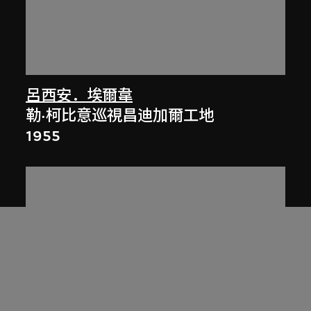
呂西安．埃爾韋
勒·柯比意巡視昌迪加爾工地
1955