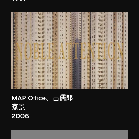
MAP Office
、
古儒郎
家景
2006