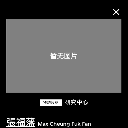
M+藏品
进一步筛选
搜索
关于M+藏品
研究中心
预约阅览
探索世界顶级的二十及二十一世纪视觉
文化藏品。
張福藩
Max Cheung Fuk Fan