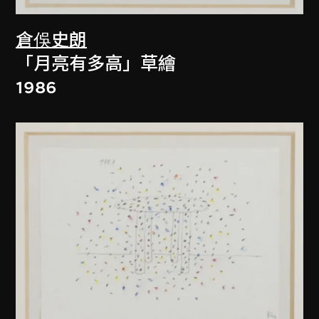
倉俁史朗
「月亮有多高」草繪
1986