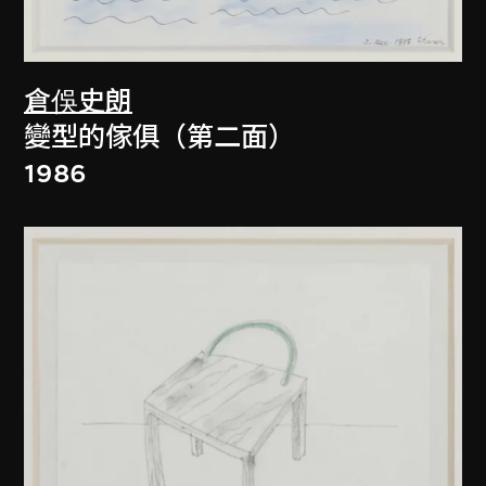
倉俁史朗
變型的傢俱（第二面）
1986