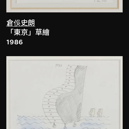
倉俁史朗
「東京」草繪
1986