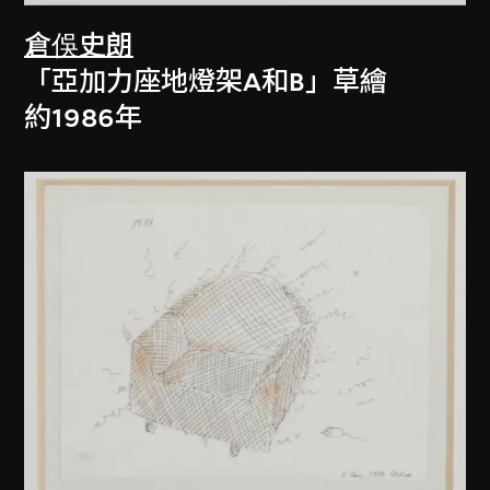
倉俁史朗
「亞加力座地燈架A和B」草繪
約1986年