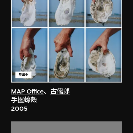
展出中
MAP Office
、
古儒郎
手握蠔殼
2005