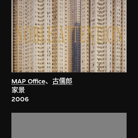
MAP Office
、
古儒郎
家景
2006