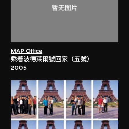
MAP Office
乘着波德萊爾號回家（五號）
2005