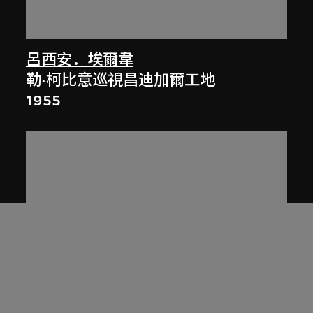
呂西安．埃爾韋
勒·柯比意巡視昌迪加爾工地
1955