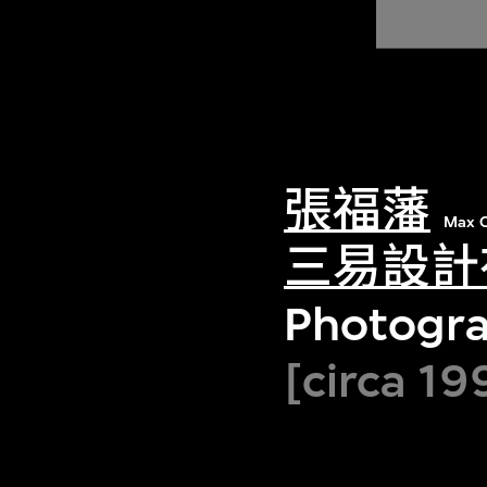
張福藩
Max C
三易設計
Photogra
[circa 19