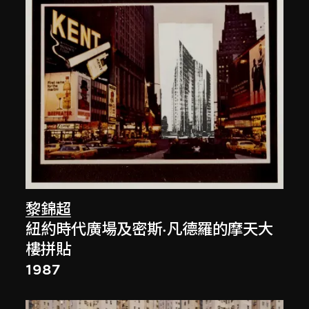
黎錦超
紐約時代廣場及密斯·凡德羅的摩天大
樓拼貼
1987