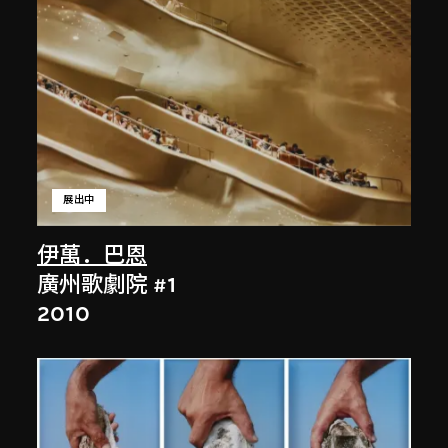
展出中
伊萬．巴恩
廣州歌劇院 #1
2010