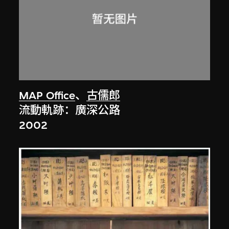
MAP Office
、
古儒郎
流動軌跡：廣深公路
2002