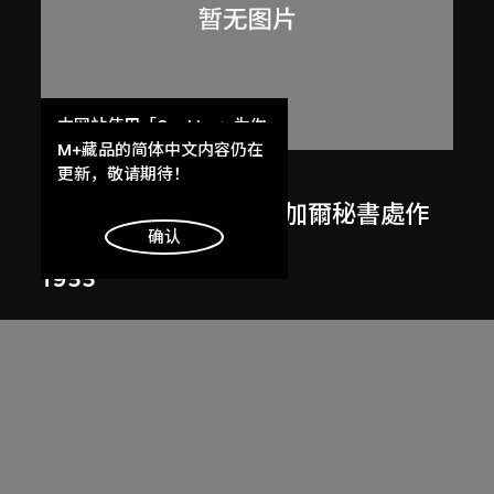
本网站使用「Cookies」为你
提供最好的网站体验。
M+藏品的简体中文内容仍在
了解更多
更新，敬请期待！
呂西安．埃爾韋
勒．柯比意於印度昌迪加爾秘書處作
明白
确认
畫
1955