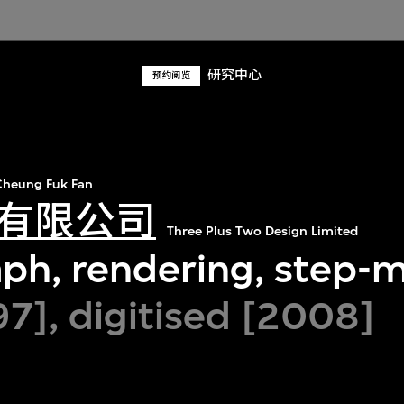
研究中心
预约阅览
heung Fuk Fan
有限公司
Three Plus Two Design Limited
ph, rendering, step-m
97], digitised [2008]