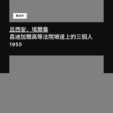
展出中
呂西安．埃爾韋
昌迪加爾高等法院坡道上的三個人
1955
展出中