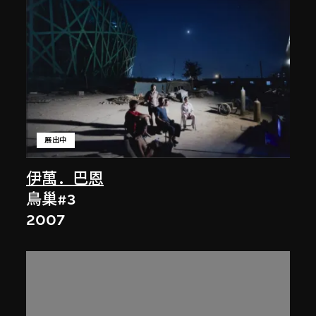
展出中
伊萬．巴恩
鳥巢#3
2007