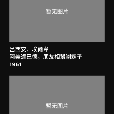
呂西安．埃爾韋
阿美達巴德，朋友相幫剃鬍子
1961